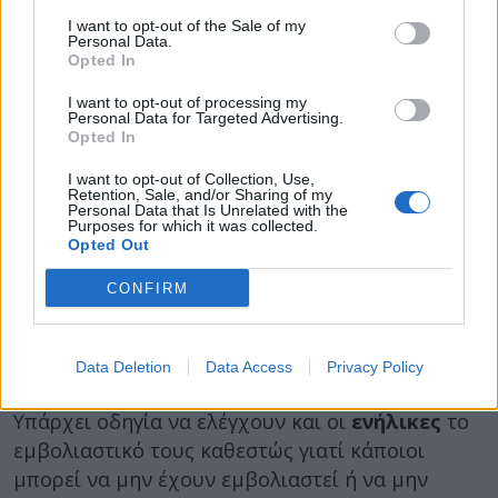
ιλαράς με 4.151 κρούσματα και 4 θανάτους.
I want to opt-out of the Sale of my
Personal Data.
Opted In
Το εμβόλιο της ιλαράς
I want to opt-out of processing my
Στην Ελλάδα το εμβόλιο ιλαράς κυκλοφόρησε
Personal Data for Targeted Advertising.
Opted In
στις αρχές της δεκαετίας του ’70, εντάχθηκε στο
Εθνικό πρόγραμμα εμβολιασμών το 1981 και το
I want to opt-out of Collection, Use,
Retention, Sale, and/or Sharing of my
1989 εντάχθηκε ως
τριπλό εμβόλιο ιλαράς –
Personal Data that Is Unrelated with the
Purposes for which it was collected.
παρωτίτιδας – ερυθράς (MMR).
Opted Out
Γίνεται σε δύο δόσεις:
CONFIRM
η πρώτη δόση μεταξύ
12 και 15 μηνών
η δεύτερη μεταξύ
2 και 4 ετών
, το
Data Deletion
Data Access
Privacy Policy
αργότερο.
Υπάρχει οδηγία να ελέγχουν και οι
ενήλικες
το
εμβολιαστικό τους καθεστώς γιατί κάποιοι
μπορεί να μην έχουν εμβολιαστεί ή να μην