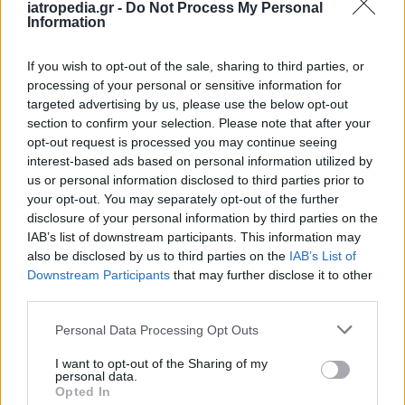
ημέρες μετά από τη μόλυνση
και κατά τις
iatropedia.gr -
Do Not Process My Personal
πρώτες ημέρες μοιάζουν με κοινό κρυολόγημα
Information
(καταρροή, βήχας ήπιος πυρετός), ενώ στη
If you wish to opt-out of the sale, sharing to third parties, or
συνέχεια -στη δεύτερη φάση της νόσου-
processing of your personal or sensitive information for
προκαλεί
εξάνθημα
.
targeted advertising by us, please use the below opt-out
section to confirm your selection. Please note that after your
Οι πιο συχνές
επιπλοκές της ιλαράς
είναι:
opt-out request is processed you may continue seeing
μέση ωτίτιδα, πνευμονία, διάρροια,
interest-based ads based on personal information utilized by
μεταλοιμώδης εγκεφαλίτιδα και υποξεία
us or personal information disclosed to third parties prior to
σκληρυντική πανεγκεφαλίτιδα, μια σπάνια (1
your opt-out. You may separately opt-out of the further
disclosure of your personal information by third parties on the
ανά 100.000 περιπτώσεις) και θανατηφόρα
IAB’s list of downstream participants. This information may
εκφυλιστική νόσο του κεντρικού νευρικού
also be disclosed by us to third parties on the
IAB’s List of
συστήματος, που προκαλείται από επίμονη
Downstream Participants
that may further disclose it to other
λοίμωξη με μεταλλαγμένο ιό της ιλαράς.
third parties.
Η
πνευμονία
ευθύνεται για
6 στους 10
Personal Data Processing Opt Outs
θανάτους
που συνδέονται με την ιλαρά.
I want to opt-out of the Sharing of my
Σύμφωνα με τον ΕΟΔΥ, από το 2004 έως το 2022
personal data.
Opted In
καταγράφηκαν στην Ελλάδα
τρεις επιδημίες