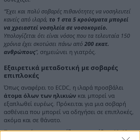
“Έχει και πολύ σοβαρές πιθανότητες να νοσηλευτεί
κανείς από ιλαρά,
το 1 στα 5 κρούσματα μπορεί
να χρειαστεί νοσηλεία σε νοσοκομείο.
Υπολογίζεται ότι είναι νόσος που τα τελευταία 150
χρόνια έχει σκοτώσει πάνω από
200 εκατ.
ανθρώπους
”,
σημειώνει η γιατρός.
Εξαιρετικά μεταδοτική με σοβαρές
επιπλοκές
Όπως αναφέρει το ECDC, η ιλαρά προσβάλει
άτομα όλων των ηλικιών
και μπορεί να
εξαπλωθεί ευρέως. Πρόκειται για μια σοβαρή
ασθένεια που μπορεί να οδηγήσει σε επιπλοκές,
ακόμα και σε θάνατο.
Τα συμπτώματα εμφανίζονται συνήθως
10-12