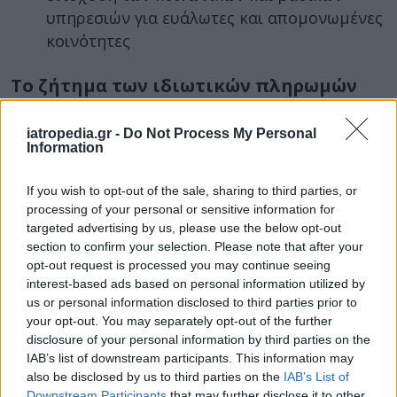
υπηρεσιών για ευάλωτες και απομονωμένες
κοινότητες
Το ζήτημα των ιδιωτικών πληρωμών
Ένα από τα πιο αιχμηρά σημεία της έκθεσης
iatropedia.gr -
Do Not Process My Personal
αφορά το κόστος που επωμίζονται οι πολίτες.
Information
Η Επιτροπή καλεί την Ελλάδα να επανεξετάσει
If you wish to opt-out of the sale, sharing to third parties, or
το
σύστημα συμμετοχής των ασθενών στο
processing of your personal or sensitive information for
κόστος της περίθαλψης
, ώστε να διευκολυνθεί
targeted advertising by us, please use the below opt-out
η πρόσβαση στις υπηρεσίες υγείας. Παράλληλα,
section to confirm your selection. Please note that after your
προτείνει την
παροχή δημόσιας κάλυψης για
opt-out request is processed you may continue seeing
interest-based ads based on personal information utilized by
την οδοντιατρική περίθαλψη,
έναν τομέα
us or personal information disclosed to third parties prior to
στον οποίο οι πολίτες σήμερα επιβαρύνονται σε
your opt-out. You may separately opt-out of the further
μεγάλο βαθμό με ιδιωτικές δαπάνες. Η πρόταση
disclosure of your personal information by third parties on the
αυτή θεωρείται
ιδιαίτερα σημαντική καθώς η
IAB’s list of downstream participants. This information may
also be disclosed by us to third parties on the
IAB’s List of
στοματική υγεία συνδέεται άμεσα με τη
Downstream Participants
that may further disclose it to other