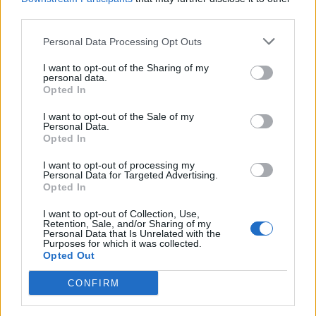
συνολική υγεία του πληθυσμού.
third parties.
Ψηφιακή υγεία και αξιοποίηση
Personal Data Processing Opt Outs
δεδομένων
I want to opt-out of the Sharing of my
personal data.
Η Επιτροπή αναγνωρίζει ότι έχουν ήδη
Opted In
πραγματοποιηθεί
σημαντικές επενδύσεις στην
I want to opt-out of the Sale of my
ψηφιακή αναβάθμιση
του συστήματος υγείας.
Personal Data.
Opted In
Ωστόσο, εκτιμά ότι χρειάζονται
επιπλέον
βήματα
.
I want to opt-out of processing my
Personal Data for Targeted Advertising.
Συγκεκριμένα ζητά να
ενισχυθεί η ψηφιακή
Opted In
υγειονομική παιδεία των πολιτών,
ώστε να
I want to opt-out of Collection, Use,
αξιοποιούνται περισσότερο οι ηλεκτρονικές
Retention, Sale, and/or Sharing of my
Personal Data that Is Unrelated with the
υπηρεσίες και τα ψηφιακά εργαλεία υγείας.
Purposes for which it was collected.
Opted Out
Παράλληλα, δίνει ιδιαίτερη έμφαση στη
συλλογή και αξιοποίηση ποιοτικών
CONFIRM
δεδομένων από όλο το σύστημα υγείας
, ώστε