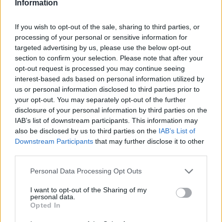
Information
μέτρια –κατά 2,9%– από το 2022 έως το 2023,
σύμφωνα με τα στατιστικά του THL.
If you wish to opt-out of the sale, sharing to third parties, or
processing of your personal or sensitive information for
Με βάση τον νόμο του 2022, η Φινλανδία
targeted advertising by us, please use the below opt-out
σταμάτησε από τον Σεπτέμβριο του 2023 να
section to confirm your selection. Please note that after your
απαιτεί από τις γυναίκες να αναφέρουν τους
opt-out request is processed you may continue seeing
λόγους που έχουν για να προχωρήσουν σε
interest-based ads based on personal information utilized by
us or personal information disclosed to third parties prior to
άμβλωση, καθιστώντας τη διαδικασία αυτή
your opt-out. You may separately opt-out of the further
διαθέσιμη ύστερα από αίτημα της εγκύου
κατά
disclosure of your personal information by third parties on the
τις 12 πρώτες εβδομάδες της κύησης
.
IAB’s list of downstream participants. This information may
also be disclosed by us to third parties on the
IAB’s List of
Το THL δήλωσε ότι είναι πολύ νωρίς να
Downstream Participants
that may further disclose it to other
συμπεράνει κανείς εάν η νομοθετική αλλαγή,
third parties.
που τέθηκε σε ισχύ πέρυσι, θα έχει αντίκτυπο
Personal Data Processing Opt Outs
στον αριθμό των αμβλώσεων.
I want to opt-out of the Sharing of my
Πηγή: ΑΠΕ – ΜΠΕ / Φωτογραφία iStock
personal data.
Opted In