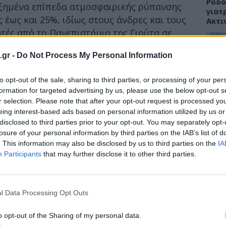
Ρόδο
ξημένα επίπεδα ατμοσφαιρικής ρύπανσης
γιατ
 έως και 25%, ιδίως στους άνδρες και τους
Ακτι
τές από το Πανεπιστήμιο της Γιούτα σε
εται στο περιοδικό American Journal of
.gr -
Do Not Process My Personal Information
 οι κάτοικοι της κομητείας του Σωλτ Λεϊκ
αυτοκτονία μέσα σε τρείς ημέρες από την
ΥΓΕΙ
to opt-out of the sale, sharing to third parties, or processing of your per
α του οξειδίου του αζώτου ή σε υψηλές
Εξάν
formation for targeted advertising by us, please use the below opt-out s
 (ΡΜ 2,5) δηλαδή σωματιδίων καπνού και
αλλε
r selection. Please note that after your opt-out request is processed y
εξηγ
ι λιγότερο.
eing interest-based ads based on personal information utilized by us or
disclosed to third parties prior to your opt-out. You may separately opt-
υτοκτονίες 1.546 ανθρώπων κατά την
losure of your personal information by third parties on the IAB’s list of
ς υπολόγισαν ότι όσοι είχαν εκτεθεί σε
. This information may also be disclosed by us to third parties on the
IA
Participants
that may further disclose it to other third parties.
υ αζώτου είχαν 20% περισσότερες
ΥΓΕΙ
τις επόμενες τρείς ημέρες, ενώ το
Πανδ
ια άτομα που εκτέθηκαν σε υψηλές
μπορ
l Data Processing Opt Outs
ήταν 5% για το ίδιο κρίσιμο χρονικό
επόμ
 βραχυπρόθεσμη έκθεση σε υψηλά επίπεδα
o opt-out of the Sharing of my personal data.
τον κίνδυνο αυτοκτονίας κατά 20%, την ώρα