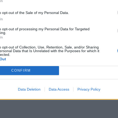
In
ε υψηλές συγκεντρώσεις μικροσωματιδίων
νδυνο.
o opt-out of the Sale of my Personal Data.
In
που συνδέει την ατμοσφαιρική ρύπανση και
λαιότερη μελέτη του 2010 που είχε
to opt-out of processing my Personal Data for Targeted
ing.
 of Psychiatry, οι κάτοικοι επτά και πλέον
In
ε ότι είχαν 9% περισσότερες πιθανότητες
o opt-out of Collection, Use, Retention, Sale, and/or Sharing
ετά την έκθεσή τους σε συνθήκες υψηλής
ersonal Data that Is Unrelated with the Purposes for which it
lected.
Out
CONFIRM
Data Deletion
Data Access
Privacy Policy