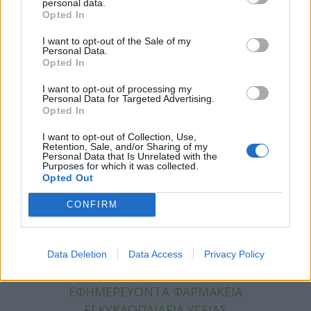
personal data.
Opted In
ΚΑΤΗΓΟΡΙΕΣ
I want to opt-out of the Sale of my
Personal Data.
ΕΙΔΗΣΕΙΣ
Opted In
ΥΓΕΙΑ
I want to opt-out of processing my
ΠΑΙΔΙ
Personal Data for Targeted Advertising.
ΨΥΧΙΚΗ ΥΓΕΙΑ
Opted In
ΔΙΑΤΡΟΦΗ
I want to opt-out of Collection, Use,
ΕΠΙΧΕΙΡΕΙΝ
Retention, Sale, and/or Sharing of my
Personal Data that Is Unrelated with the
TIPS
Purposes for which it was collected.
Opted Out
HEALTH TALKS
CONFIRM
ΧΡΗΣΙΜΑ
ΧΡΗΣΙΜΑ
Data Deletion
Data Access
Privacy Policy
ΕΦΗΜΕΡΕΥΟΝΤΑ ΝΟΣΟΚΟΜΕΙΑ
ΕΦΗΜΕΡΕΥΟΝΤΑ ΦΑΡΜΑΚΕΙΑ
ΕΓΚΥΚΛΟΠΑΙΔΕΙΑ ΥΓΕΙΑΣ