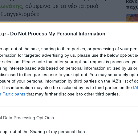
κάνο
λωνάκης
, σύμφωνα με το νέο ιατρικό
παχ
Ευαγγελισμός».
ωση, «ο Υφυπουργός παρά τω Πρωθυπουργώ
ρα 11 Μαΐου 2026
εξήλθε της
ΜΕΘ του
.gr -
Do Not Process My Personal Information
ΕΙΔΗ
ισμός”
, καθώς η κλινική του κατάσταση
εται σκόπιμη η
to opt-out of the sale, sharing to third parties, or processing of your per
μεταφορά του σε
ΙΣΑ:
Νείλ
formation for targeted advertising by us, please use the below opt-out s
τάστασης
».
Αρχέ
r selection. Please note that after your opt-out request is processed y
eing interest-based ads based on personal information utilized by us or
ης είχε υποστεί
ρήξη ανευρύσματος
disclosed to third parties prior to your opt-out. You may separately opt-
026
, κατά τη διάρκεια της καθιερωμένης
losure of your personal information by third parties on the IAB’s list of
ς στο Μέγαρο Μαξίμου.
. This information may also be disclosed by us to third parties on the
IA
ΔΙΑ
Participants
that may further disclose it to other third parties.
19:0
Κεχρ
μπορ
l Data Processing Opt Outs
χωρί
o opt-out of the Sharing of my personal data.