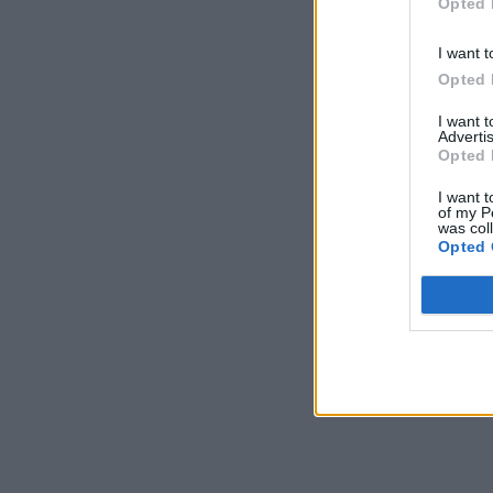
Opted 
I want t
Opted 
I want 
Advertis
Opted 
I want t
of my P
was col
Opted 