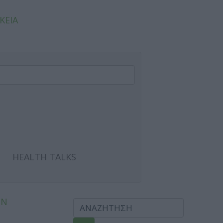
ΚΕΙΑ
HEALTH TALKS
ΩΝ