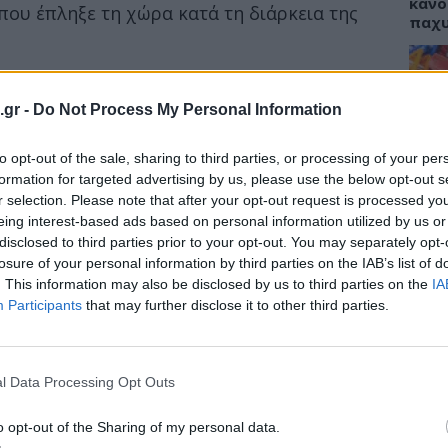
κάνο
που έπληξε τη χώρα κατά τη διάρκεια της
παχ
ν στην έρευνα και διάσωση αυτή τη στιγμή»
,
 δήλωση στο Reuters.
.gr -
Do Not Process My Personal Information
ΕΙΔΗ
η ανάγκη για τη φροντίδα των τραυματιών και
to opt-out of the sale, sharing to third parties, or processing of your per
ΙΣΑ:
ος υγείας στις πληγείσες περιοχές»
.
Νείλ
formation for targeted advertising by us, please use the below opt-out s
Αρχέ
r selection. Please note that after your opt-out request is processed y
eing interest-based ads based on personal information utilized by us or
disclosed to third parties prior to your opt-out. You may separately opt-
losure of your personal information by third parties on the IAB’s list of
. This information may also be disclosed by us to third parties on the
IA
ΔΙΑ
Participants
that may further disclose it to other third parties.
19:0
Κεχρ
μπορ
l Data Processing Opt Outs
χωρί
o opt-out of the Sharing of my personal data.