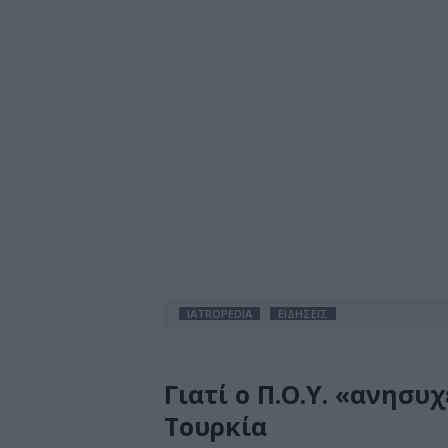
IATROPEDIA
ΕΙΔΗΣΕΙΣ
Γιατί ο Π.Ο.Υ. «ανησυ
Τουρκία