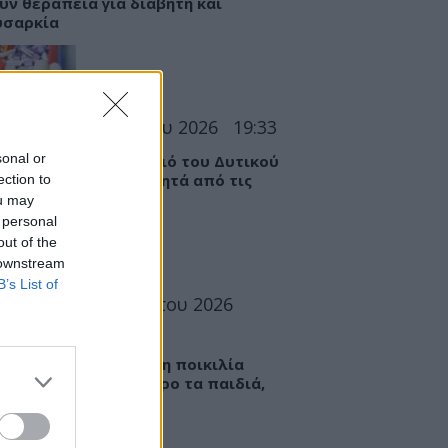
υν θεραπεία για διαβήτη και
υσαρκία
ΣΕΙΣ
07 Αυγούστου 2026
19:33
sonal or
 «Καμπανάκι» για τον ιό του Δυτικού
ου στην Αττική – Τι ζητά από τις
ection to
ς
ou may
 personal
out of the
 downstream
B’s List of
ΤΡΟΦΗ
07 Αυγούστου 2026
6
ί: Πώς μια ενισχυμένη ποικιλία
εί να «γεμίσει» σίδηρο τα παιδιά,
ς παρενέργειες