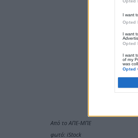
Opted 
I want t
Opted 
I want 
Advertis
Opted 
I want t
of my P
was col
Opted 
Από το ΑΠΕ-ΜΠΕ
φωτό: iStock