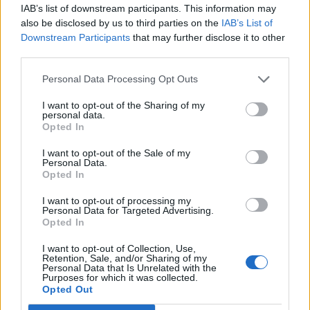
ευάλωτων ανθρώπων.
IAB’s list of downstream participants. This information may
also be disclosed by us to third parties on the
IAB’s List of
«Οι τρέχουσες στρατηγικές αντιμετώπισης των
Downstream Participants
that may further disclose it to other
επιδημιών αποτυγχάνουν να βοηθήσουν τους
third parties.
ανθρώπους για τους οποίους έχουν σχεδιαστεί»,
Personal Data Processing Opt Outs
αναφέρει η Δρ Rull. «Αν δεν κάνουμε σημαντικές
αλλαγές, θα είμαστε καταδικασμένοι να
I want to opt-out of the Sharing of my
personal data.
επαναλάβουμε σφάλματα του παρελθόντος και
Opted In
θα πρέπει να αναλάβουμε την ευθύνη για τις
I want to opt-out of the Sale of my
συνέπειες.»
Personal Data.
Opted In
I want to opt-out of processing my
Personal Data for Targeted Advertising.
Opted In
I want to opt-out of Collection, Use,
Retention, Sale, and/or Sharing of my
Personal Data that Is Unrelated with the
Purposes for which it was collected.
Opted Out