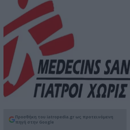
Προσθήκη του iatropedia.gr ως προτεινόμενη
πηγή στην Google