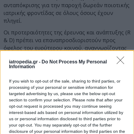
ανταπόκρισης για την παροχή δωρεάν ποιοτικής
ιατρικής φροντίδας σε όλους όσους έχουν
πληγεί.
Οι προτεραιότητες της έρευνας και ανάπτυξης (R
& D) πρέπει να επαναπροσδιοριστούν προς
όφελος του ευρύτερου κοινού, αναγνωρίζοντας
ότι κανείς δεν μπορεί να υπολογίζει στις
iatropedia.gr -
Do Not Process My Personal
δυνάμεις της αγοράς για την παροχή
Information
αποτελεσματικών, προσβάσιμων και οικονομικά
προσιτών φάρμακα για τις λιγότερο
If you wish to opt-out of the sale, sharing to third parties, or
προνομιούχες πληθυσμιακές ομάδες.
processing of your personal or sensitive information for
targeted advertising by us, please use the below opt-out
Οι Γιατροί Χωρίς Σύνορα τονίζουν ότι το πρώτο
section to confirm your selection. Please note that after your
βήμα για τη διασφάλιση της υγείας σε
opt-out request is processed you may continue seeing
interest-based ads based on personal information utilized by
παγκόσμιο επίπεδο είναι η διασφάλιση της
us or personal information disclosed to third parties prior to
υγείας σε ατομικό επίπεδο,
your opt-out. You may separately opt-out of the further
συμπεριλαμβανομένων των πιο ασθενών και
disclosure of your personal information by third parties on the