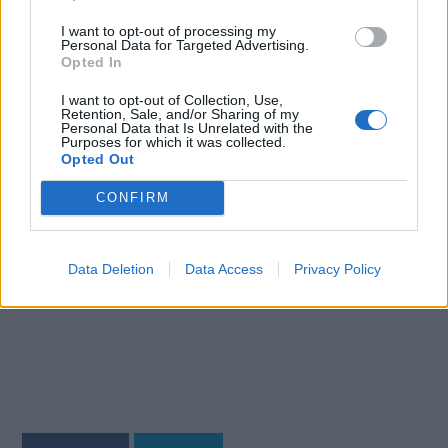
εφαρμογή τους και σε επίπεδο συνταγογράφησης
(ΗΔΙΚΑ) και αποζημίωσης (ΕΟΠΥΥ), κατεύθυνση προς
I want to opt-out of processing my
Personal Data for Targeted Advertising.
την οποία κινούμαστε σε συνεργασία με το
Opted In
Υπουργείο Υγείας και όλους τους αρμόδιους
I want to opt-out of Collection, Use,
θεσμικούς φορείς».
Retention, Sale, and/or Sharing of my
Personal Data that Is Unrelated with the
Purposes for which it was collected.
Opted Out
CONFIRM
Data Deletion
Data Access
Privacy Policy