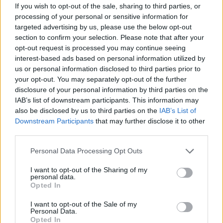
If you wish to opt-out of the sale, sharing to third parties, or
Επίσης, απαντώντας στις δηλώσεις πως
«τα 3/4
processing of your personal or sensitive information for
των ογκολογικών φαρμάκων που συνταγογραφούνται
targeted advertising by us, please use the below opt-out
section to confirm your selection. Please note that after your
στην Ελλάδα συνταγογραφούνται άσκοπα και οι
opt-out request is processed you may continue seeing
ασθενείς δεν τα χρειάζονται»
, στοιχεία για τα
interest-based ads based on personal information utilized by
οποία ο υπουργός Υγείας επικαλέστηκε
us or personal information disclosed to third parties prior to
συνάντηση που είχε με την ΕΟΠΕ, οι Παθολόγοι
your opt-out. You may separately opt-out of the further
disclosure of your personal information by third parties on the
– Ογκολόγοι απαντούν:
IAB’s list of downstream participants. This information may
«Η ΕΟΠΕ θεωρεί πως η χρήση των ογκολογικών
also be disclosed by us to third parties on the
IAB’s List of
Downstream Participants
that may further disclose it to other
φαρμάκων από τους παθολόγους ογκολόγους γίνεται
third parties.
με ορθολογικό τρόπο, για τη βέλτιστη αντιμετώπιση
των ασθενών μας και σε εφαρμογή των διεθνών και
Personal Data Processing Opt Outs
ελληνικών κατευθυντήριων οδηγιών και
I want to opt-out of the Sharing of my
θεραπευτικών πρωτοκόλλων, όπως έχουν
personal data.
Opted In
δημοσιευθεί και επικυρωθεί από την Πολιτεία.
Ωστόσο, αποτελεί πάγιο αίτημα της Εταιρείας μας η
I want to opt-out of the Sale of my
Personal Data.
καθιέρωση των θεραπευτικών πρωτοκόλλων και η
Opted In