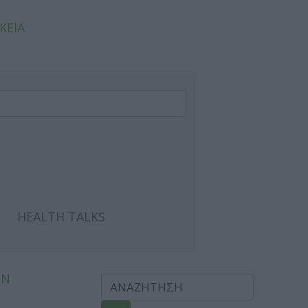
ΚΕΙΑ
HEALTH TALKS
ΩΝ