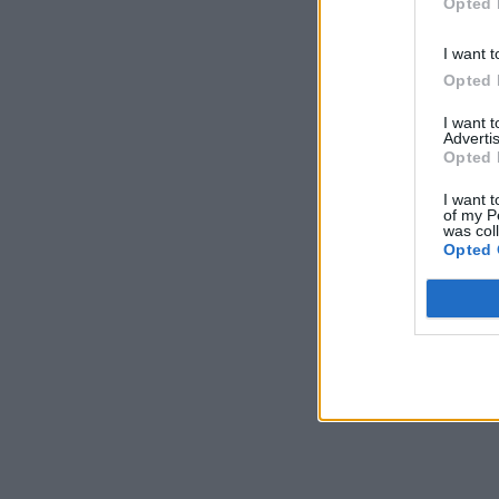
Opted 
I want t
Opted 
I want 
Advertis
Opted 
I want t
of my P
was col
Opted 