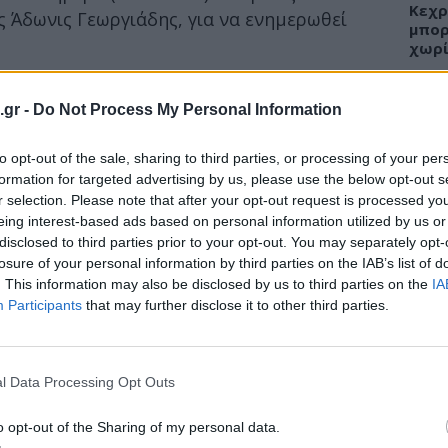
Κεχρ
ς Άδωνις Γεωργιάδης, για να ενημερωθεί
μπορ
χωρί
ανέφερε πως η φωτιά ξεκίνησε από
το
ς Α’ Παθολογικής Κλινικής. Ο ασθενής δεν
.gr -
Do Not Process My Personal Information
ρα που γινόταν αντιληπτή η φωτιά.
ΕΙΔΗ
to opt-out of the sale, sharing to third parties, or processing of your per
ροφορίες που ανέφεραν ότι η φωτιά δεν
formation for targeted advertising by us, please use the below opt-out s
Άδων
ο κ. Γεωργιάδης ανέφερε ότι
το νοσοκομείο
r selection. Please note that after your opt-out request is processed y
προσ
eing interest-based ads based on personal information utilized by us or
 «
Μία ολόκληρη Κλινική έχει πρακτικά
Ακτι
disclosed to third parties prior to your opt-out. You may separately opt-
άξουμε από την αρχή
», είπε.
losure of your personal information by third parties on the IAB’s list of
. This information may also be disclosed by us to third parties on the
IA
Participants
that may further disclose it to other third parties.
ΥΓΕΙ
Εξάν
αλλε
l Data Processing Opt Outs
εξηγ
o opt-out of the Sharing of my personal data.