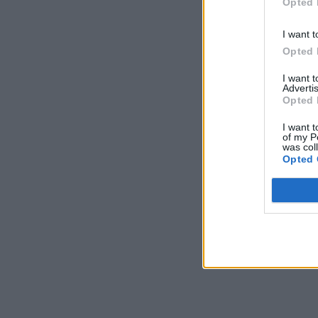
Opted 
I want t
Opted 
I want 
Advertis
Opted 
I want t
of my P
was col
Opted 