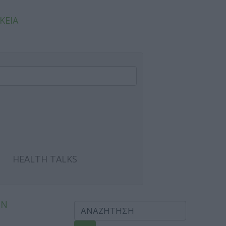
ΚΕΙΑ
HEALTH TALKS
ΩΝ