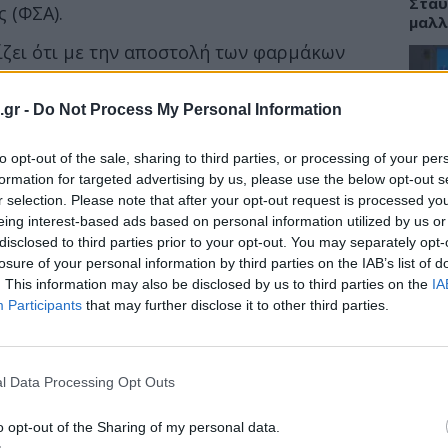
Σταυ
 (ΦΣΑ).
μαλλ
ίζει ότι με την αποστολή των φαρμάκων
αι κυρίως ο επιστήμονας φαρμακοποιός.
 τον τελευταίο αλλά κρίσιμο κρίκο της
.gr -
Do Not Process My Personal Information
ΕΙΔΗ
 Και αυτό διότι είναι αυτός, ο οποίος:
to opt-out of the sale, sharing to third parties, or processing of your per
Νοσο
ίες χρήσης
τομο
formation for targeted advertising by us, please use the below opt-out s
, τις αντενδείξεις
λειτ
r selection. Please note that after your opt-out request is processed y
νη της χορήγησής τους
Αυγ
eing interest-based ads based on personal information utilized by us or
disclosed to third parties prior to your opt-out. You may separately opt-
ι αυτόν τον ρόλο όταν ο κούριερ θα
losure of your personal information by third parties on the IAB’s list of
 του ασθενούς;», αναφέρει χαρακτηριστικά.
. This information may also be disclosed by us to third parties on the
IA
Participants
that may further disclose it to other third parties.
 αποτελεί όχι μόνο απαξίωση του ιδίου,
ΕΙΔΗ
 την υγεία των πολιτών».
Αλτσ
εφαρ
l Data Processing Opt Outs
την 
o opt-out of the Sharing of my personal data.