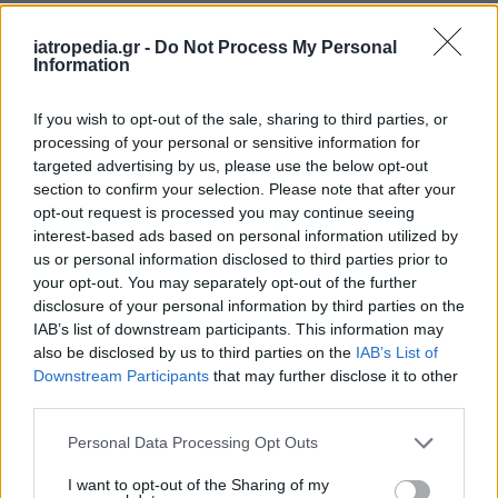
iatropedia.gr -
Do Not Process My Personal
Information
If you wish to opt-out of the sale, sharing to third parties, or
Τέλος, ο υπουργός Υγείας τόνισε πως αυξήθηκε
processing of your personal or sensitive information for
ο
προϋπολογισμός
από τα 3,8 δισ. ευρώ του
targeted advertising by us, please use the below opt-out
section to confirm your selection. Please note that after your
2019 στα 5,2 δισ. ευρώ, δηλαδή αυξήθηκε κατά
opt-out request is processed you may continue seeing
1,4 δισ., ενώ ο πρωθυπουργός εξασφάλισε, όπως
interest-based ads based on personal information utilized by
ανέφερε, 1,5 δισ. ευρώ από το Ταμείο
us or personal information disclosed to third parties prior to
Ανάκαμψης για τα νοσοκομεία και τα Κέντρα
your opt-out. You may separately opt-out of the further
disclosure of your personal information by third parties on the
Υγείας.
IAB’s list of downstream participants. This information may
Πηγές: newsit.gr, megatv.com
also be disclosed by us to third parties on the
IAB’s List of
Downstream Participants
that may further disclose it to other
third parties.
Personal Data Processing Opt Outs
I want to opt-out of the Sharing of my