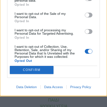
personal data.
Opted In
I want to opt-out of the Sale of my
Personal Data.
Opted In
I want to opt-out of processing my
Personal Data for Targeted Advertising.
Opted In
Facebook
Twitter
I want to opt-out of Collection, Use,
Retention, Sale, and/or Sharing of my
Tags:
ΓΝΑ ΕΥΑΓΓΕΛΙΣΜΟΣ
,
ΘΑΝΟΣ ΠΛΕΥΡΗΣ
Personal Data that Is Unrelated with the
Purposes for which it was collected.
Opted Out
CONFIRM
ΚΑΤΗΓΟΡΙΕΣ
ΕΙΔΗΣΕΙΣ
Data Deletion
Data Access
Privacy Policy
ΥΓΕΙΑ
ΠΑΙΔΙ
ΨΥΧΙΚΗ ΥΓΕΙΑ