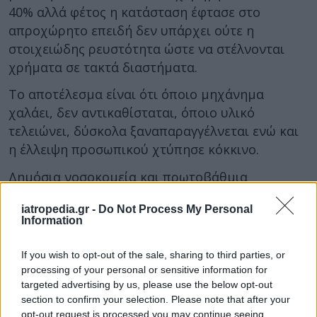
40% αλλά φέτος η κατάσταση έφτασε στο
απροχώρητο επειδή δεν υπάρχει ούτε η
στοιχειώδης ρευστότητα ώστε να στέλνονται
χρήματα σε τακτά διαστήματα.
Το αποτέλεσμα είναι ότι όποιο μηχάνημα
χαλάει, δεν αντικαθίσταται, όποιο υλικό
τελειώνει, δύσκολα ξαναπαραγγέλνεται ενώ και
η έλλειψη προσωπικού χτύπησε κόκκινο.
Δημόσια νοσοκομεία και πρωτοβάθμια
φροντίδα εκπέμπουν ήδη το ΣΟΣ και η ηγεσία
iatropedia.gr -
Do Not Process My Personal
του υπουργείου Υγείας πρέπει να βρει τρόπους
Information
να τις στηρίξει.
If you wish to opt-out of the sale, sharing to third parties, or
ΔΙΑΒΑΣΤΕ ΕΠΙΣΗΣ:
processing of your personal or sensitive information for
Στο ναδίρ η χρηματοδότηση των Δημοσίων
targeted advertising by us, please use the below opt-out
section to confirm your selection. Please note that after your
Νοσοκομείων! Πόσο έπεσε η δαπάνη στο ΕΣΥ το
opt-out request is processed you may continue seeing