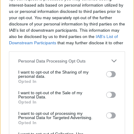
2014;
interest-based ads based on personal information utilized by
us or personal information disclosed to third parties prior to
your opt-out. You may separately opt-out of the further
disclosure of your personal information by third parties on the
IAB’s list of downstream participants. This information may
also be disclosed by us to third parties on the
IAB’s List of
Downstream Participants
that may further disclose it to other
third parties.
Personal Data Processing Opt Outs
I want to opt-out of the Sharing of my
personal data.
Opted In
Facebook
Twitter
I want to opt-out of the Sale of my
Personal Data.
Opted In
Tags:
ΔΗΜΟΣΙΑ ΝΟΣΟΚΟΜΕΙΑ
,
ΕΟΠΥΥ
,
ΕΠΙΧΟΡΗΓΗΣΗ
I want to opt-out of processing my
,
ΕΣΥ
,
ΛΗΞΙΠΡΟΘΕΣΜΑ
,
ΠΑΙΔΙ
,
Personal Data for Targeted Advertising.
ΠΑΡΟΧΟΙ
,
ΡΕΠΟΡΤΑΖ ΥΓΕΙΑΣ
,
ΥΓΕΙΑ
,
ΧΡΕΗ
Opted In