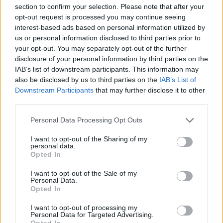
section to confirm your selection. Please note that after your
Από την άλλη, το όφελος από την ανάπτυξη
opt-out request is processed you may continue seeing
interest-based ads based on personal information utilized by
νέων σκευασμάτων είναι παραπάνω από
us or personal information disclosed to third parties prior to
εκπληκτικό. Εκτιμάται ότι για κάθε ευρώ μίας
your opt-out. You may separately opt-out of the further
συνταγής για φάρμακα, μειώνεται το
disclosure of your personal information by third parties on the
νοσοκομειακό κόστος κατά 2,06 ευρώ. Το δε
IAB’s list of downstream participants. This information may
also be disclosed by us to third parties on the
IAB’s List of
όφελος για την ανθρώπινη υγεία είναι
Downstream Participants
that may further disclose it to other
ανεκτίμητο. «Χάρη στις καινοτόμες θεραπείες»,
third parties.
ανέφερε ο κ. Φρουζής, «μειώθηκε παγκοσμίως
κατά 26,4% η επίπτωση των καρδιαγγειακών
Personal Data Processing Opt Outs
νοσημάτων από το 1999 έως το 2005. Έχει,
I want to opt-out of the Sharing of my
επίσης, αυξηθεί κατά 83% ο δείκτης επιβίωσης
personal data.
Opted In
ασθενών με καρκίνο και έχουν μειωθεί κατά 70%
οι θάνατοι από AIDS».
I want to opt-out of the Sale of my
Personal Data.
Opted In
I want to opt-out of processing my
Personal Data for Targeted Advertising.
Opted In