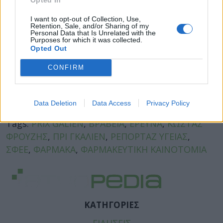
I want to opt-out of Collection, Use,
Retention, Sale, and/or Sharing of my
Personal Data that Is Unrelated with the
Purposes for which it was collected.
Opted Out
CONFIRM
Facebook
Twitter
Data Deletion
Data Access
Privacy Policy
Tags:
PRIX GALIEN
,
ΒΡΑΒΕΙΑ
,
ΕΡΕΥΝΑ
,
ΚΩΣΤΑΣ
ΦΡΟΥΖΗΣ
,
ΠΡΙ ΓΚΑΛΙΕΝ
,
ΡΕΠΟΡΤΑΖ ΥΓΕΙΑΣ
,
ΣΦΕΕ
,
ΦΑΡΜΑΚΑ
,
ΦΑΡΜΑΚΕΥΤΙΚΗ ΚΑΙΝΟΤΟΜΙΑ
ΚΑΤΗΓΟΡΙΕΣ
ΕΙΔΗΣΕΙΣ