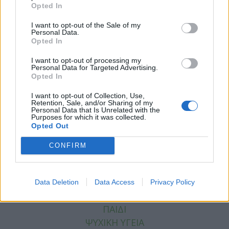
Opted In
I want to opt-out of the Sale of my
Personal Data.
Opted In
I want to opt-out of processing my
Personal Data for Targeted Advertising.
Facebook
Twitter
Opted In
Tags:
ΔΙΗΜΕΡΙΔΑ
,
ΕΛΛΗΝΙΚΗ ΦΛΕΒΟΛΟΓΙΚΗ
I want to opt-out of Collection, Use,
Retention, Sale, and/or Sharing of my
ΕΤΑΙΡΕΙΑ
Personal Data that Is Unrelated with the
Purposes for which it was collected.
Opted Out
CONFIRM
ΚΑΤΗΓΟΡΙΕΣ
ΕΙΔΗΣΕΙΣ
Data Deletion
Data Access
Privacy Policy
ΥΓΕΙΑ
ΠΑΙΔΙ
ΨΥΧΙΚΗ ΥΓΕΙΑ