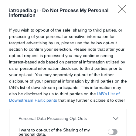
έχουμε την ευκαιρία να ενημερωθούμε για τα
πιο πρόσφατα επιστημονικά δεδομένα και να
iatropedia.gr -
Do Not Process My Personal
Information
ανταλλάξουμε γνώσεις και εμπειρίες που θα
βελτιώσουν και θα διευρύνουν τόσο τις γνώσεις
If you wish to opt-out of the sale, sharing to third parties, or
μας όσο και την πρακτική μας στην διάγνωση
processing of your personal or sensitive information for
και την αντιμετώπιση των φλεβικών παθήσεων».
targeted advertising by us, please use the below opt-out
section to confirm your selection. Please note that after your
Η επιστημονική διημερίδα απευθύνεται σε
opt-out request is processed you may continue seeing
γιατρούς και άλλους επαγγελματίες Υγείας.
interest-based ads based on personal information utilized by
us or personal information disclosed to third parties prior to
Περισσότερες πληροφορίες γι’ αυτήν, καθώς και
your opt-out. You may separately opt-out of the further
το πρόγραμμά της,
οι ενδιαφερόμενοι
disclosure of your personal information by third parties on the
μπορούν να βρουν ΕΔΩ
.
IAB’s list of downstream participants. This information may
also be disclosed by us to third parties on the
IAB’s List of
Downstream Participants
that may further disclose it to other
third parties.
Personal Data Processing Opt Outs
I want to opt-out of the Sharing of my
personal data.