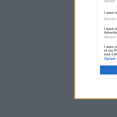
Opted 
I want t
Opted 
I want 
Advertis
Opted 
I want t
of my P
was col
Opted 