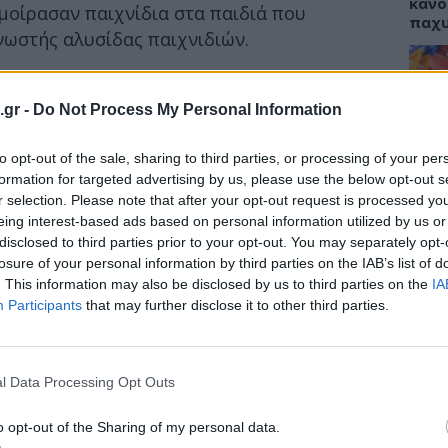
κάνο
μοίρασαν παιχνίδια στα παιδιά που
παχ
νωστής αλυσίδας παιχνιδιών.
νος Πλεύρης
δήλωσε πως η επίσκεψη ήταν
ου Άδωνι Γεωργιάδη:
.gr -
Do Not Process My Personal Information
ΕΙΔΗ
πτυξης, του φίλου μου Άδωνι, βρισκόμαστε
to opt-out of the sale, sharing to third parties, or processing of your per
ΙΣΑ:
ροκειμένου να μοιράσουμε δώρα στα παιδιά.
Νείλ
formation for targeted advertising by us, please use the below opt-out s
κολες μέρες για αυτά τα παιδιά που
Αρχέ
r selection. Please note that after your opt-out request is processed y
υς, να τους δώσουμε χαρά και να τους ευχηθούμε
eing interest-based ads based on personal information utilized by us or
disclosed to third parties prior to your opt-out. You may separately opt-
losure of your personal information by third parties on the IAB’s list of
. This information may also be disclosed by us to third parties on the
IA
ΔΙΑ
Participants
that may further disclose it to other third parties.
19:0
Κεχρ
μπορ
l Data Processing Opt Outs
χωρί
o opt-out of the Sharing of my personal data.