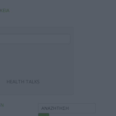
ΚΕΙΑ
HEALTH TALKS
ΩΝ