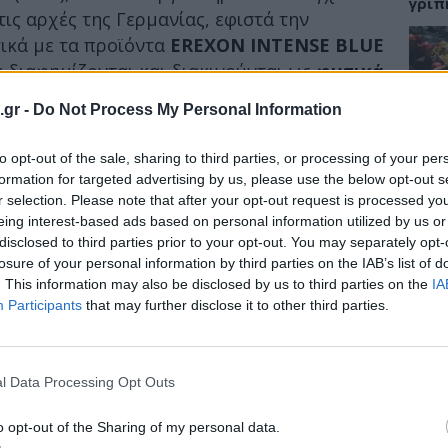
γρίπ
ις αρχές της Γερμανίας, εφιστά την
ικά με τα προϊόντα
EREXON INTENSE BLUE
α διαφημίζονται και διακινούνται ως
φυτικά
 τη σεξουαλική ενίσχυση
.
ΕΙΔΗ
.gr -
Do Not Process My Personal Information
ων εργαστηριακών αναλύσεων, στο προϊόν
Σαμο
ίδας SE-1638,
to opt-out of the sale, sharing to third parties, or processing of your per
ανιχνεύθηκε η μη
διάσ
δύσβ
formation for targeted advertising by us, please use the below opt-out s
σία σιλδεναφίλη (sildenafil)
, ενώ στο
r selection. Please note that after your opt-out request is processed y
αρτίδας 240401,
ανιχνεύθηκαν οι μη
eing interest-based ads based on personal information utilized by us or
υσίες σιλδεναφίλη (sildenafil),
disclosed to third parties prior to your opt-out. You may separately opt-
δεναφίλη (vardenafil)
.
losure of your personal information by third parties on the IAB’s list of
ΥΓΕΙ
. This information may also be disclosed by us to third parties on the
IA
αποτελούν τις δραστικές ουσίες
Participants
that may further disclose it to other third parties.
5 σο
νων φαρμάκων για την αντιμετώπιση της
πάθο
ός που καθιστά
την μη αναγραφή στην
και 
νδυνη για τη δημόσια υγεία.
l Data Processing Opt Outs
o opt-out of the Sharing of my personal data.