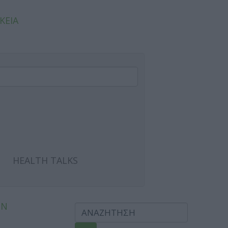
ΚΕΙΑ
HEALTH TALKS
ΩΝ