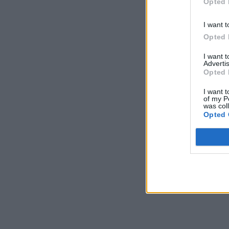
Opted 
I want t
Opted 
I want 
Advertis
Opted 
I want t
of my P
was col
Opted 