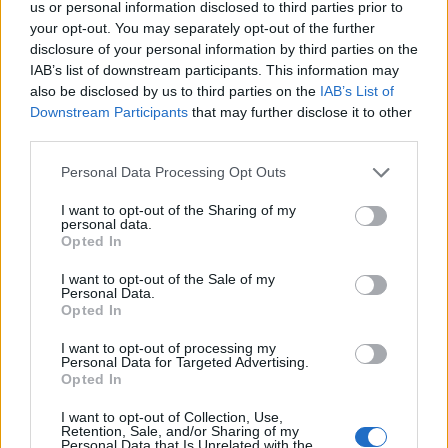
us or personal information disclosed to third parties prior to
υποδηλώνουν ηπατική βλάβη και, σε περίπτωση
your opt-out. You may separately opt-out of the further
εμφάνισής τους, να ζητούν άμεσα ιατρική
disclosure of your personal information by third parties on the
IAB’s list of downstream participants. This information may
βοήθεια.
also be disclosed by us to third parties on the
IAB’s List of
Εάν υπάρχει υποψία ή διαπιστωθεί ηπατική
Downstream Participants
that may further disclose it to other
third parties.
βλάβη, θα πρέπει να εξεταστεί το ενδεχόμενο
μείωσης της δόσης ή διακοπής της θεραπείας με
Personal Data Processing Opt Outs
cenobamate, σύμφωνα με τις
I want to opt-out of the Sharing of my
κατευθυντήριες γραμμές της περίληψης των
personal data.
Opted In
χαρακτηριστικών του προϊόντος (δηλαδή, να
αποφεύγεται η απότομη διακοπή της θεραπείας,
I want to opt-out of the Sale of my
Personal Data.
εκτός εάν είναι απαραίτητη, ώστε να
Opted In
ελαχιστοποιηθεί ο κίνδυνος επανεμφάνισης
επιληπτικών κρίσεων).
I want to opt-out of processing my
Personal Data for Targeted Advertising.
Opted In
Οι πληροφορίες προϊόντος του Ontozry θα
επικαιροποιηθούν σύμφωνα με αυτές τις νέες
I want to opt-out of Collection, Use,
Retention, Sale, and/or Sharing of my
πληροφορίες ασφάλειας. Αυτό περιλαμβάνει
Personal Data that Is Unrelated with the