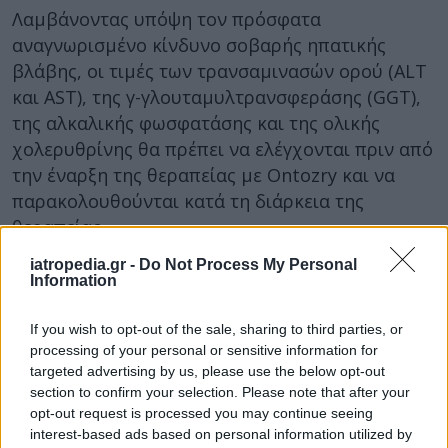
Λαμβάνοντας υπόψη τον πρόσφατα
αναγνωρισμένο κίνδυνο σοβαρής ηπατικής
βλάβης, οι τιμές των τρανσαμινασών ορού (ALT
και AST), της γ-γλουταμυλτρανσφεράσης (GGT),
της αλκαλικής φωσφατάσης και της ολικής
χολερυθρίνης θα πρέπει να ελέγχονται πριν από
την έναρξη της θεραπείας με Ontozry και να
παρακολουθούνται κατά τη διάρκεια της
θεραπείας.
Σε ασθενείς που εμφανίζουν ενδείξεις ή
iatropedia.gr -
Do Not Process My Personal
Information
συμπτώματα που υποδηλώνουν ηπατική βλάβη,
όπως κόπωση, ανορεξία, πόνο στην άνω δεξιά
If you wish to opt-out of the sale, sharing to third parties, or
κοιλιακή χώρα, σκούρα ούρα ή ίκτερο, θα πρέπει
processing of your personal or sensitive information for
να διενεργείται αμέσως κλινική αξιολόγηση και
targeted advertising by us, please use the below opt-out
εξετάσεις ηπατικής λειτουργίας. Επιπλέον, οι
section to confirm your selection. Please note that after your
opt-out request is processed you may continue seeing
ασθενείς θα πρέπει να ενημερωθούν ώστε να
interest-based ads based on personal information utilized by
αναγνωρίζουν ενδείξεις ή συμπτώματα που