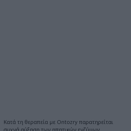
Κατά τη θεραπεία με Ontozry παρατηρείται
συχνά αύξηση των ηπατικών ενζύμων.