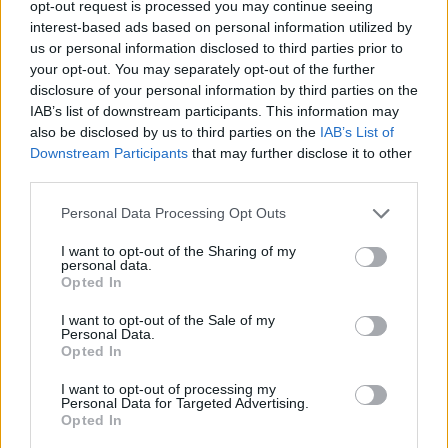
Αριθμός Πιστοποίησης Μ.Η.Τ.242021
opt-out request is processed you may continue seeing
interest-based ads based on personal information utilized by
Site Map
ΟΡΟΙ ΧΡΗΣΗΣ
ΤΑΥΤΟΤΗΤΑ
us or personal information disclosed to third parties prior to
your opt-out. You may separately opt-out of the further
Πολιτική απορρήτου
disclosure of your personal information by third parties on the
Πληροφορίες α.27 Ν.5253/2025
Cookies
IAB’s list of downstream participants. This information may
also be disclosed by us to third parties on the
IAB’s List of
Copyright iatropedia© 2026
Downstream Participants
that may further disclose it to other
third parties.
Personal Data Processing Opt Outs
I want to opt-out of the Sharing of my
personal data.
Opted In
I want to opt-out of the Sale of my
Personal Data.
Opted In
I want to opt-out of processing my
Personal Data for Targeted Advertising.
Opted In