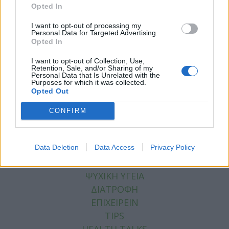
Opted In
I want to opt-out of processing my
Personal Data for Targeted Advertising.
Facebook
Twitter
Opted In
Tags:
ΑΝΑΚΛΗΣΗ
,
ΕΟΦ
,
ΕΠΙΓΟΝΑΤΙΔΑ
I want to opt-out of Collection, Use,
Retention, Sale, and/or Sharing of my
Personal Data that Is Unrelated with the
Purposes for which it was collected.
Opted Out
CONFIRM
ΚΑΤΗΓΟΡΙΕΣ
ΕΙΔΗΣΕΙΣ
Data Deletion
Data Access
Privacy Policy
ΥΓΕΙΑ
ΠΑΙΔΙ
ΨΥΧΙΚΗ ΥΓΕΙΑ
ΔΙΑΤΡΟΦΗ
ΕΠΙΧΕΙΡΕΙΝ
TIPS