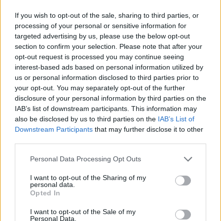
»Exactech, INC.» και στο πλαίσιο προάσπισης της
If you wish to opt-out of the sale, sharing to third parties, or
δημόσιας υγείας. Οι εταιρείες οφείλουν να
processing of your personal or sensitive information for
εφαρμόσουν τα διορθωτικά μέτρα του
targeted advertising by us, please use the below opt-out
section to confirm your selection. Please note that after your
κατασκευαστή μέσα σε εύλογο χρονικό
opt-out request is processed you may continue seeing
διάστημα.
interest-based ads based on personal information utilized by
us or personal information disclosed to third parties prior to
Τα σχετικά παραστατικά τηρούνται για διάστημα
your opt-out. You may separately opt-out of the further
τουλάχιστον πέντε (5) ετών και τίθενται υπόψη
disclosure of your personal information by third parties on the
του ΕΟΦ, εφόσον ζητηθούν».
IAB’s list of downstream participants. This information may
also be disclosed by us to third parties on the
IAB’s List of
Downstream Participants
that may further disclose it to other
third parties.
Personal Data Processing Opt Outs
I want to opt-out of the Sharing of my
personal data.
Opted In
I want to opt-out of the Sale of my
Personal Data.