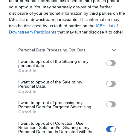
us or personal information disclosed to third parties prior to
συνεχίσουν να φορούν μάσκα προσώπου
your opt-out. You may separately opt-out of the further
ανεξάρτητα από τους κανόνες· ιδανικά μάσκα
disclosure of your personal information by third parties on the
τύπου FFP2/N95/KN95 που παρέχει υψηλότερο
IAB’s list of downstream participants. This information may
επίπεδο προστασίας από μια συνήθη
also be disclosed by us to third parties on the
IAB’s List of
χειρουργική μάσκα. Συνιστάται θερμά στα άτομα
Downstream Participants
that may further disclose it to other
third parties.
με αναπνευστικά συμπτώματα (βήχα ή
φτέρνισμα) να φορούν ιατρική μάσκα προσώπου
Personal Data Processing Opt Outs
ανεξάρτητα από τις απαιτήσεις που ισχύουν για
I want to opt-out of the Sharing of my
τη συγκεκριμένη πτήση.
personal data.
Opted In
Λόγω των συνεχιζόμενων υψηλών επιπέδων
I want to opt-out of the Sale of my
κυκλοφορίας τωνιών του αναπνευστικού
Personal Data.
συστήματος στην ΕΕ / στον ΕΟΧ,
Opted In
συμπεριλαμβανομένων του RSV, του SARS-CoV-2
I want to opt-out of processing my
και της γρίπης, όλοι οι ταξιδιώτες που έρχονται
Personal Data for Targeted Advertising.
Opted In
στην Ευρώπη και όλοι οι πολίτες εν γένει θα
πρέπει να ενθαρρύνονται να παραμένουν στο
I want to opt-out of Collection, Use,
Retention, Sale, and/or Sharing of my
σπίτι σε περίπτωση ασθένειας· να εφαρμόζουν
Personal Data that Is Unrelated with the