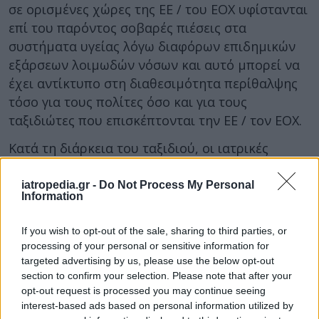
σε ορισμένες χώρες της ΕΕ / του ΕΟΧ υφίστανται
επί του παρόντος σοβαρές πιέσεις στα
συστήματα υγείας λόγω διαφόρων επιδημικών
εξάρσεων λοιμωδών νόσων και αυτό μπορεί να
έχει αντίκτυπο στη διαθεσιμότητα περίθαλψης
τόσο για τους πολίτες όσο και για τους
ταξιδιώτες που επισκέπτονται την ΕΕ / τον ΕΟΧ.
Κατά τη διάρκεια του ταξιδιού, οι ιατρικές
μάσκες προσώπου συγκαταλέγονται στα πλέον
αποτελεσματικά μέσα για την πρόληψη της
iatropedia.gr -
Do Not Process My Personal
Information
μετάδοσης του SARS-COV-2. Ως εκ τούτου, θα
πρέπει να εξετάζεται η χρήση μάσκας σε
If you wish to opt-out of the sale, sharing to third parties, or
πολυσύχναστους εσωτερικούς και εξωτερικούς
processing of your personal or sensitive information for
χώρους, μεταξύ άλλων και κατά τη διάρκεια
targeted advertising by us, please use the below opt-out
αεροπορικών ταξιδιών.
section to confirm your selection. Please note that after your
opt-out request is processed you may continue seeing
Ο
ι ευάλωτοι επιβάτες
θα πρέπει να
interest-based ads based on personal information utilized by