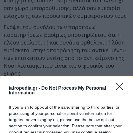
καθηγητών, που αντιλαμβάνονται το ΠΑΔΑ όχι
σαν χώρο μεταρρύθμισης, αλλά σαν ευκαιρία
ενίσχυσης των προσωπικών συμφερόντων τους.
Ενόψει του συνόλου των παραπάνω
παρατηρήσεων βασίμως υποστηρίζεται, ότι η
πλέον ρεαλιστική και συνάμα ορθολογική λύση
ευρίσκεται στην απορρόφηση του αντικειμένου
των επισκεπτών υγείας από το αντικείμενο της
Νοσηλευτικής, που είναι και ο φυσικός του
χώρος.
Αναγκαστικώς, δε, η απορρόφηση αυτή οφείλει
iatropedia.gr -
Do Not Process My Personal
να ξεκινήσει από τον χώρο της εκπαίδευσης, με
Information
την κατάργηση της κατεύθυνσης των
επισκεπτών υπό τον νέο τίτλο, προκειμένου να
If you wish to opt-out of the sale, sharing to third parties, or
processing of your personal or sensitive information for
μην διαιωνίζεται η παραγωγή επαγγελματιών
targeted advertising by us, please use the below opt-out
υγείας, στους οποίους θα απονέμονται
section to confirm your selection. Please note that after your
περιορισμένα επαγγελματικά δικαιώματα των
opt-out request is processed you may continue seeing