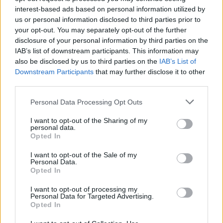
νοσηλευτών.
interest-based ads based on personal information utilized by
us or personal information disclosed to third parties prior to
Με βάση τα παραπάνω, παρακαλούμε να λάβετε
your opt-out. You may separately opt-out of the further
υπόψη σας ότι η άσκηση της νοσηλευτικής στην
disclosure of your personal information by third parties on the
IAB’s list of downstream participants. This information may
κοινότητα, ανήκει παγκοσμίως κατ’
also be disclosed by us to third parties on the
IAB’s List of
αποκλειστικότητα στους νοσηλευτές, ενώ ο
Downstream Participants
that may further disclose it to other
τίτλος των «επισκεπτών» που χορηγείται σε
third parties.
προπτυχιακό επίπεδο στη χώρα μας, υπάρχει
Personal Data Processing Opt Outs
διεθνώς μόνον ως ειδικότητα της νοσηλευτικής
(health visitors) σε μεταπτυχιακό επίπεδο.
I want to opt-out of the Sharing of my
personal data.
Opted In
Εν κατακλείδι, θεωρούμε ότι ο θετικός
αντίκτυπος που είχε η αναβάθμιση του ΑΤΕΙ
I want to opt-out of the Sale of my
Personal Data.
Αθήνας και Πειραιά σε Πανεπιστήμιο Δυτικής
Opted In
Αττικής, είναι άδικο να αμαυρωθεί από την
εμμονή ορισμένων προσώπων να διαιωνίσουν
I want to opt-out of processing my
Personal Data for Targeted Advertising.
μια στρεβλή κατάσταση που δημιουργήθηκε
Opted In
κατά τη δεκαετία του ΄80 με κριτήριο, όχι την