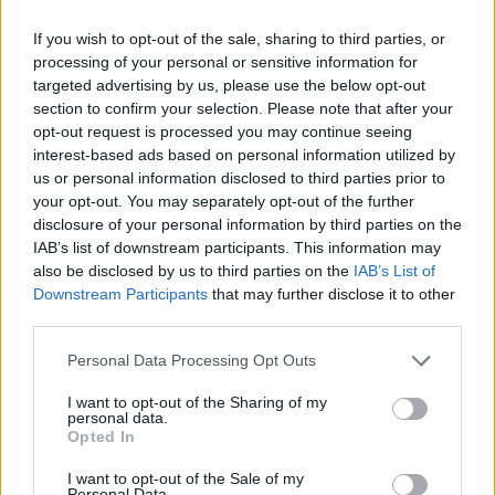
πείνας.
If you wish to opt-out of the sale, sharing to third parties, or
Τέλος, δεν θα ανεχθούμε την
processing of your personal or sensitive information for
targeted advertising by us, please use the below opt-out
προγραμματισμένη λεηλασία
section to confirm your selection. Please note that after your
του αυτοχρηματοδοτούμενου ΕΤΑΑ-ΤΥ (ΤΣΑΥ),
opt-out request is processed you may continue seeing
με την κλοπή και υφαρπαγή των αποθεματικών
interest-based ads based on personal information utilized by
του, της κινητής και ακίνητης περιουσίας του
us or personal information disclosed to third parties prior to
ταμείου και θα προβούμε σε κάθε νόμιμη
your opt-out. You may separately opt-out of the further
disclosure of your personal information by third parties on the
ενέργεια για την αποτροπή της καταστροφικής
IAB’s list of downstream participants. This information may
επιδρομής στο ταμείο μας.
also be disclosed by us to third parties on the
IAB’s List of
Για το Διοικητικό Συμβούλιο
Downstream Participants
that may further disclose it to other
third parties.
Η Πρόεδρος Ο Γενικός Γραμματέας
Personal Data Processing Opt Outs
Άννα Μαστοράκου Χρήστος Παπασιδέρης
I want to opt-out of the Sharing of my
personal data.
Opted In
I want to opt-out of the Sale of my
Personal Data.