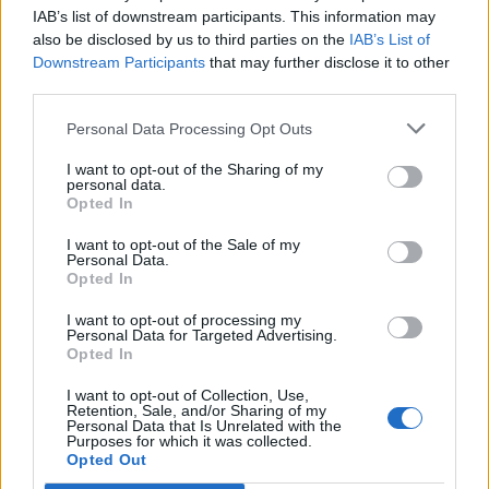
IAB’s list of downstream participants. This information may
Η ενημερωτική εκστρατεία της ΕΝΕ έχει ως
also be disclosed by us to third parties on the
IAB’s List of
στόχο να αναδείξει τη σημασία της πρόληψης
Downstream Participants
that may further disclose it to other
και του τακτικού ελέγχου της υγείας των
third parties.
νεφρών. Επικοινωνιακό όχημά της αποτελεί ένα
Personal Data Processing Opt Outs
σποτ με τίτλο «η Σιωπή των Νεφρών», που θα
προβληθεί ως κοινωνικό μήνυμα στα
I want to opt-out of the Sharing of my
personal data.
τηλεοπτικά μέσα και στα μέσα κοινωνικής
Opted In
δικτύωσης. Χορηγός της εκστρατείας είναι η
I want to opt-out of the Sale of my
βιοφαρμακευτική εταιρεία Astellas.
Personal Data.
Opted In
I want to opt-out of processing my
Personal Data for Targeted Advertising.
Opted In
I want to opt-out of Collection, Use,
Retention, Sale, and/or Sharing of my
Personal Data that Is Unrelated with the
Purposes for which it was collected.
Opted Out