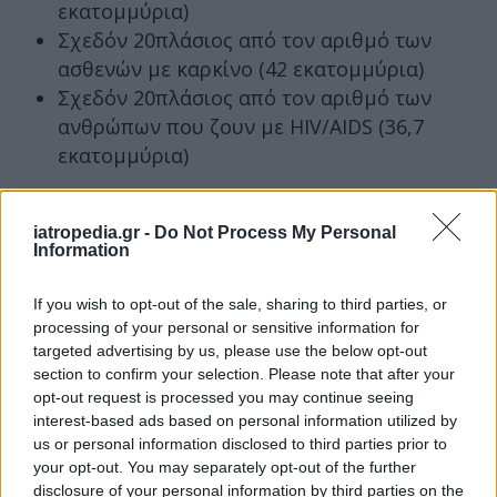
εκατομμύρια)
Σχεδόν 20πλάσιος από τον αριθμό των
ασθενών με καρκίνο (42 εκατομμύρια)
Σχεδόν 20πλάσιος από τον αριθμό των
ανθρώπων που ζουν με HIV/AIDS (36,7
εκατομμύρια)
Δυστυχώς, οι περισσότεροι πάσχοντες δεν
γνωρίζουν ότι υπολειτουργούν οι νεφροί τους,
iatropedia.gr -
Do Not Process My Personal
Information
διότι δεν έχουν ύποπτα συμπτώματα ούτε
εξετάζονται τακτικά.
If you wish to opt-out of the sale, sharing to third parties, or
Επιπλέον, 5-10 εκατομμύρια άνθρωποι σε όλο
processing of your personal or sensitive information for
targeted advertising by us, please use the below opt-out
τον κόσμο βρίσκονται σε θεραπεία
section to confirm your selection. Please note that after your
υποκατάστασης της νεφρικής λειτουργίας,
opt-out request is processed you may continue seeing
κυρίως με:
interest-based ads based on personal information utilized by
us or personal information disclosed to third parties prior to
Αιμοκάθαρση ή
your opt-out. You may separately opt-out of the further
Μεταμόσχευση νεφρού
disclosure of your personal information by third parties on the