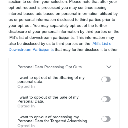
section to confirm your selection. Please note that after your
opt-out request is processed you may continue seeing
interest-based ads based on personal information utilized by
us or personal information disclosed to third parties prior to
your opt-out. You may separately opt-out of the further
disclosure of your personal information by third parties on the
IAB’s list of downstream participants. This information may
also be disclosed by us to third parties on the
IAB’s List of
Downstream Participants
that may further disclose it to other
third parties.
Ο δείκτης συγκέντρωσης των
Personal Data Processing Opt Outs
φυσικοθεραπευτών το 2024 είναι 11 ανά 10.000
I want to opt-out of the Sharing of my
personal data.
κατοίκους. Οι μεγαλύτερες τιμές του δείκτη
Opted In
παρουσιάζονται στις περιφέρειες Αττικής (13,4)
και Κεντρικής Μακεδονίας (11,9), ενώ η
I want to opt-out of the Sale of my
Personal Data.
μικρότερη τιμή εμφανίζεται στην περιφέρεια
Opted In
Νοτίου Αιγαίου (6,8).
I want to opt-out of processing my
Personal Data for Targeted Advertising.
Ο μεγαλύτερος αριθμός φυσικοθεραπευτών
Opted In