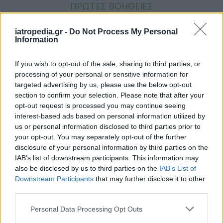
ΠΡΩΤΕΣ ΒΟΗΘΕΙΕΣ
SOCIAL
iatropedia.gr -
Do Not Process My Personal
Information
FACEBOOK
TWITTER
If you wish to opt-out of the sale, sharing to third parties, or
ΕΠΙΚΟΙΝΩΝΙΑ
processing of your personal or sensitive information for
targeted advertising by us, please use the below opt-out
Αριθμός Πιστοποίησης Μ.Η.Τ.242021
section to confirm your selection. Please note that after your
opt-out request is processed you may continue seeing
Site Map
ΟΡΟΙ ΧΡΗΣΗΣ
ΤΑΥΤΟΤΗΤΑ
interest-based ads based on personal information utilized by
us or personal information disclosed to third parties prior to
Πολιτική απορρήτου
your opt-out. You may separately opt-out of the further
Πληροφορίες α.27 Ν.5253/2025
Cookies
disclosure of your personal information by third parties on the
IAB’s list of downstream participants. This information may
Copyright iatropedia© 2026
also be disclosed by us to third parties on the
IAB’s List of
Downstream Participants
that may further disclose it to other
third parties.
Personal Data Processing Opt Outs