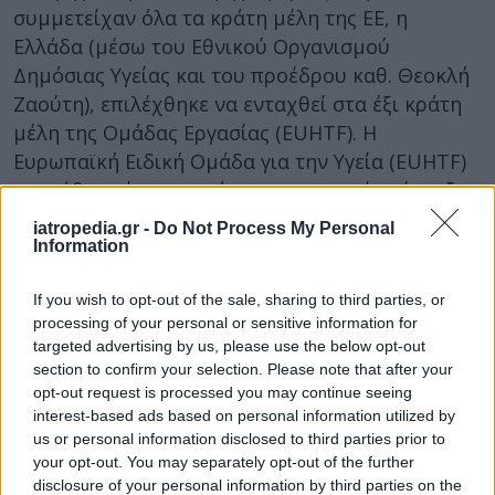
συμμετείχαν όλα τα κράτη μέλη της ΕΕ, η
Ελλάδα (μέσω του Εθνικού Οργανισμού
Δημόσιας Υγείας και του προέδρου καθ. Θεοκλή
Ζαούτη), επιλέχθηκε να ενταχθεί στα έξι κράτη
μέλη της Ομάδας Εργασίας (EUHTF). Η
Ευρωπαϊκή Ειδική Ομάδα για την Υγεία (EUHTF)
συστάθηκε έπειτα από την επιτυχημένη έναρξη
της Ευρωπαϊκής Συνόδου Κορυφής για την Υγεία
iatropedia.gr -
Do Not Process My Personal
τον περασμένο Δεκέμβριο του 2020. Το
Information
European Health Task Force είναι ένα
If you wish to opt-out of the sale, sharing to third parties, or
«εργαλείο» που περιλαμβάνει ηγέτες του
processing of your personal or sensitive information for
κλάδου, υπεύθυνους χάραξης πολιτικής και
targeted advertising by us, please use the below opt-out
ειδικούς. Σκοπός του είναι να προωθήσει την
section to confirm your selection. Please note that after your
πολιτική της ΕΕ στον τομέα της υγείας μέσω
opt-out request is processed you may continue seeing
συναντήσεων υψηλού επιπέδου με ομάδες
interest-based ads based on personal information utilized by
us or personal information disclosed to third parties prior to
εργασίας καθώς και δημόσιων διαβουλεύσεων.
your opt-out. You may separately opt-out of the further
Στόχος δεν είναι μόνο η δημιουργία ενός
disclosure of your personal information by third parties on the