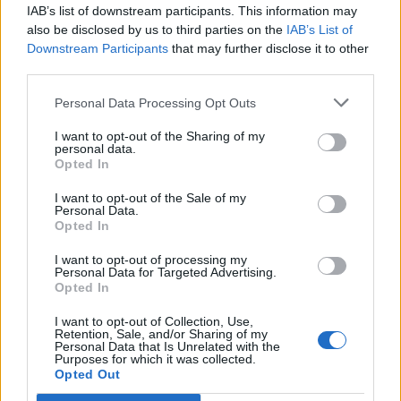
μεγαλύτερου δικτύου υγειονομικής περίθαλψης,
IAB’s list of downstream participants. This information may
αλλά και η δυνατότητα καθοδήγησης της
also be disclosed by us to third parties on the
IAB’s List of
Downstream Participants
that may further disclose it to other
διαδικασίας χάραξης πολιτικής σε ευρωπαϊκό
third parties.
επίπεδο.
Personal Data Processing Opt Outs
I want to opt-out of the Sharing of my
personal data.
Opted In
I want to opt-out of the Sale of my
Personal Data.
Opted In
I want to opt-out of processing my
Personal Data for Targeted Advertising.
Opted In
I want to opt-out of Collection, Use,
Retention, Sale, and/or Sharing of my
Facebook
Personal Data that Is Unrelated with the
Twitter
Purposes for which it was collected.
Opted Out
Tags:
ΕΟΔΥ
,
ΘΕΟΚΛΗΣ ΖΑΟΥΤΗΣ