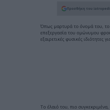
Προσθήκη του iatroped
Όπως μαρτυρά το όνομά του, το
επεξεργασία του ομώνυμου φρού
εξαιρετικές φυσικές ιδιότητες γ
Το έλαιό του, πιο συγκεκριμένα