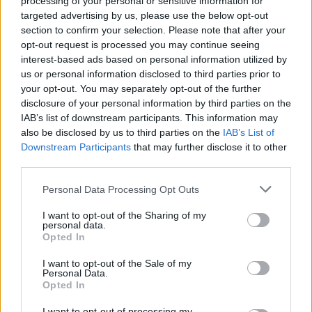
processing of your personal or sensitive information for
ή στο e-mail
info@arthritis.org.gr
targeted advertising by us, please use the below opt-out
section to confirm your selection. Please note that after your
opt-out request is processed you may continue seeing
interest-based ads based on personal information utilized by
us or personal information disclosed to third parties prior to
your opt-out. You may separately opt-out of the further
disclosure of your personal information by third parties on the
IAB’s list of downstream participants. This information may
also be disclosed by us to third parties on the
IAB’s List of
Downstream Participants
that may further disclose it to other
third parties.
Personal Data Processing Opt Outs
Facebook
Twitter
I want to opt-out of the Sharing of my
personal data.
Opted In
Tags:
ΕΛΕΑΝΑ
,
ΟΣΤΕΟΑΡΘΡΙΤΙΔΑ
,
ΣΕΜΙΝΑΡΙΟ
I want to opt-out of the Sale of my
Personal Data.
Opted In
I want to opt-out of processing my