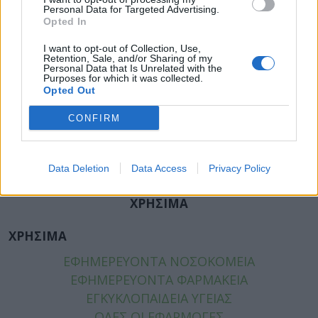
Personal Data for Targeted Advertising.
ΚΑΤΗΓΟΡΙΕΣ
Opted In
ΕΙΔΗΣΕΙΣ
I want to opt-out of Collection, Use,
ΥΓΕΙΑ
Retention, Sale, and/or Sharing of my
Personal Data that Is Unrelated with the
ΠΑΙΔΙ
Purposes for which it was collected.
Opted Out
ΨΥΧΙΚΗ ΥΓΕΙΑ
ΔΙΑΤΡΟΦΗ
CONFIRM
ΕΠΙΧΕΙΡΕΙΝ
TIPS
HEALTH TALKS
Data Deletion
Data Access
Privacy Policy
ΧΡΗΣΙΜΑ
ΧΡΗΣΙΜΑ
ΕΦΗΜΕΡΕΥΟΝΤΑ ΝΟΣΟΚΟΜΕΙΑ
ΕΦΗΜΕΡΕΥΟΝΤΑ ΦΑΡΜΑΚΕΙΑ
ΕΓΚΥΚΛΟΠΑΙΔΕΙΑ ΥΓΕΙΑΣ
ΟΛΕΣ ΟΙ ΕΦΑΡΜΟΓΕΣ