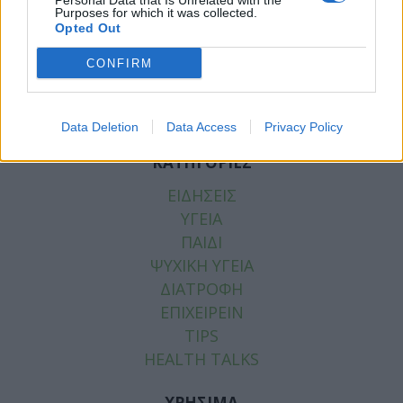
Personal Data that Is Unrelated with the
Purposes for which it was collected.
Facebook
Twitter
Opted Out
Tags:
ΑΓΙΑ ΒΑΡΒΑΡΑ
,
ΕΚΑΒ
,
ΚΙΝΗΤΗ ΜΟΝΑΔΑ
CONFIRM
Data Deletion
Data Access
Privacy Policy
ΚΑΤΗΓΟΡΙΕΣ
ΕΙΔΗΣΕΙΣ
ΥΓΕΙΑ
ΠΑΙΔΙ
ΨΥΧΙΚΗ ΥΓΕΙΑ
ΔΙΑΤΡΟΦΗ
ΕΠΙΧΕΙΡΕΙΝ
TIPS
HEALTH TALKS
ΧΡΗΣΙΜΑ