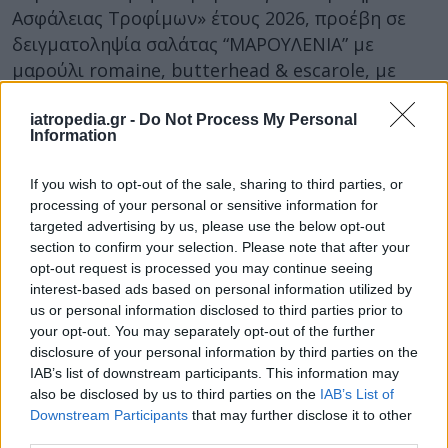
Ασφάλειας Τροφίμων» έτους 2026, προέβη σε
δειγματοληψία σαλάτας “ΜΑΡΟΥΛΕΝΙΑ” με
μαρούλι romaine, butterhead & escarole, με
αριθμό παρτίδας L/261462 5 και ημερομηνία
ανάλωσης έως 03/06/2026, η οποία παράγεται
iatropedia.gr -
Do Not Process My Personal
Information
και συσκευάζεται στην Ελλάδα από την
επιχείρηση ΜΠΑΡΜΠΑ ΣΤΑΘΗΣ Μ.Α.Β.Ε.Ε. που
If you wish to opt-out of the sale, sharing to third parties, or
εδρεύει στη ΒΙ.ΠΕ. Θεσσαλονίκης, Σίνδος, Μ.Ε.
processing of your personal or sensitive information for
Θεσσαλονίκης. Μετά την εξέταση από το Τμήμα
targeted advertising by us, please use the below opt-out
section to confirm your selection. Please note that after your
Εργαστηριακών
opt-out request is processed you may continue seeing
Δοκιμών & Ερευνών Τροφίμων Θεσσαλονίκης
interest-based ads based on personal information utilized by
της Δ/νσης Εργαστηριακών Δομών του ΕΦΕΤ,
us or personal information disclosed to third parties prior to
διαπιστώθηκε στο ανωτέρω δείγμα η παρουσία
your opt-out. You may separately opt-out of the further
του παθογόνου μικροοργανισμού Listeria
disclosure of your personal information by third parties on the
IAB’s list of downstream participants. This information may
monocytogenes. Ο Ε.Φ.Ε.Τ. απαίτησε την άμεση
also be disclosed by us to third parties on the
IAB’s List of
ανάκληση του συνόλου της συγκεκριμένης
Downstream Participants
that may further disclose it to other
παρτίδας του εν
third parties.