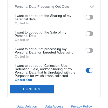
λόγω προϊόντος και ήδη βρίσκονται σε εξέλιξη
Personal Data Processing Opt Outs
οι σχετικοί έλεγχοι. Καλούνται οι καταναλωτές
που έχουν προμηθευτεί το ανωτέρω προϊόν, να
I want to opt-out of the Sharing of my
personal data.
μην το καταναλώσουν.
Opted In
I want to opt-out of the Sale of my
Personal Data.
Opted In
I want to opt-out of processing my
Personal Data for Targeted Advertising.
Opted In
I want to opt-out of Collection, Use,
Retention, Sale, and/or Sharing of my
Personal Data that Is Unrelated with the
Purposes for which it was collected.
Opted Out
CONFIRM
Facebook
Twitter
Tags:
ΑΝΑΚΛΗΣΗ ΕΦΕΤ
,
ΕΦΕΤ
Data Deletion
Data Access
Privacy Policy