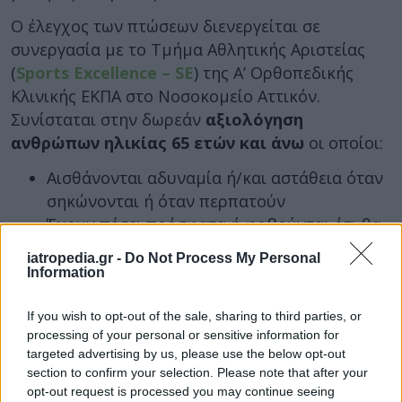
Ο έλεγχος των πτώσεων διενεργείται σε
συνεργασία με το Τμήμα Αθλητικής Αριστείας
(
Sports Excellence – SE
) της Α’ Ορθοπεδικής
Κλινικής ΕΚΠΑ στο Νοσοκομείο Αττικόν.
Συνίσταται στην δωρεάν
αξιολόγηση
ανθρώπων ηλικίας 65 ετών και άνω
οι οποίοι:
Αισθάνονται αδυναμία ή/και αστάθεια όταν
σηκώνονται ή όταν περπατούν
Έχουν πέσει πρόσφατα ή φοβούνται ότι θα
πέσουν
iatropedia.gr -
Do Not Process My Personal
Χρειάζονται βοήθεια για να περπατήσουν
Information
Οι Κινητές Ιατρικές Μονάδες (ΚΙΜ)
If you wish to opt-out of the sale, sharing to third parties, or
παρέχουν
δωρεάν
όλες τις υπηρεσίες υγείας.
processing of your personal or sensitive information for
targeted advertising by us, please use the below opt-out
Πως θα κλείσετε ραντεβού
section to confirm your selection. Please note that after your
opt-out request is processed you may continue seeing