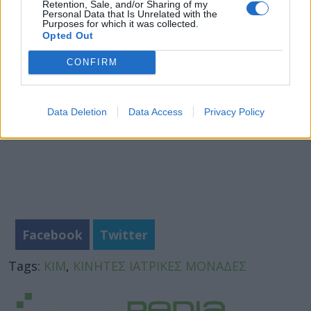
και αποκλειστική δωρεά από το Ίδρυμα Σταύρος
Retention, Sale, and/or Sharing of my
Personal Data that Is Unrelated with the
Νιάρχος (ΙΣΝ).
Purposes for which it was collected.
Opted Out
CONFIRM
Data Deletion
Data Access
Privacy Policy
Facebook
Twitter
Tags:
ΚΙΜ
,
ΚΙΝΗΤΕΣ ΙΑΤΡΙΚΕΣ ΜΟΝΑΔΕΣ