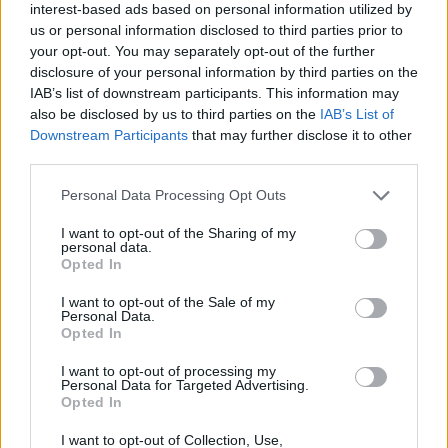
Οι ενδιαφερόμενοι
μπορούν να κλείνουν
interest-based ads based on personal information utilized by
ραντεβού στην ιστοσελίδα
των ΚΙΜ ή μέσω
us or personal information disclosed to third parties prior to
της
your opt-out. You may separately opt-out of the further
εφαρμογής MyKIM
που είναι διαθέσιμη σε
disclosure of your personal information by third parties on the
Playstore & Appstore.
IAB’s list of downstream participants. This information may
also be disclosed by us to third parties on the
IAB’s List of
Για περισσότερες πληροφορίες μπορούν να
Downstream Participants
that may further disclose it to other
καλούν στο
τηλέφωνο 210-2447694
(Δευτέρα
third parties.
έως Παρασκευή 13:00-16:00).
Personal Data Processing Opt Outs
Από το 2014 οι KIM έχουν πραγματοποιήσει 220
αποστολές σε απομακρυσμένες περιοχές της
I want to opt-out of the Sharing of my
personal data.
νησιωτικής και ηπειρωτικής Ελλάδας.
Opted In
Το Εθνικό Πρόγραμμα Πρωτοβάθμιας Φροντίδας
I want to opt-out of the Sale of my
Personal Data.
Υγείας πραγματοποιείται από την «Αναγέννηση
Opted In
και Πρόοδος» σε συνεργασία με την Ανώνυμη
I want to opt-out of processing my
Εταιρεία Μονάδων Υγείας (Α.Ε.Μ.Υ. Α.Ε.), υπό την
Personal Data for Targeted Advertising.
επιστημονική επίβλεψη της Α’ Ορθοπεδικής
Opted In
Χειρουργικής Κλινικής ΕΚΠΑ, με πρωτοβουλία
I want to opt-out of Collection, Use,