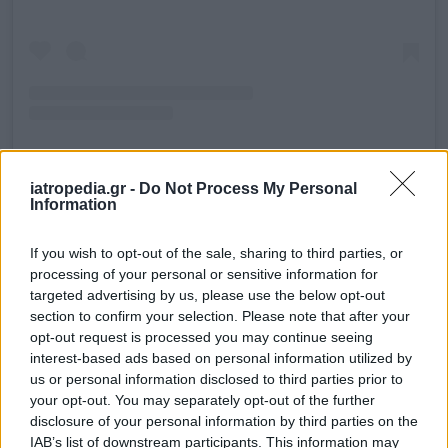
iatropedia.gr -
Do Not Process My Personal
Information
Η δημοσίευση κοινοποιήθηκε από το χρήστη Dimitra
Katsafadou (@katsafadou)
If you wish to opt-out of the sale, sharing to third parties, or
processing of your personal or sensitive information for
Στο μήνυμά της ευχαρίστησε τον κόσμο για την
targeted advertising by us, please use the below opt-out
αγάπη και τη στήριξη που της δείχνει,
section to confirm your selection. Please note that after your
opt-out request is processed you may continue seeing
τονίζοντας πως η υγεία, σωματική και ψυχική,
interest-based ads based on personal information utilized by
αποτελεί το σημαντικότερο αγαθό στη ζωή.
us or personal information disclosed to third parties prior to
Παράλληλα, κάλεσε τους ακολούθους της να μην
your opt-out. You may separately opt-out of the further
ανησυχούν, διαβεβαιώνοντας ότι όλα
disclosure of your personal information by third parties on the
IAB’s list of downstream participants. This information may
εξελίσσονται ομαλά και ότι σύντομα θα