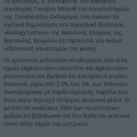
Οι ερευνητές, μ’ επικεφαλής τον καθηγητή
οικολογίας Γουόρεν Μπουθ του πανεπιστημίου
της Τούσλα στην Οκλαχόμα, που έκαναν τη
σχετική δημοσίευση στο περιοδικό βιολογίας
«Biology Letters» της Βασιλικής Εταιρίας της
Βρετανίας, θεωρούν ότι πρόκειται για ακόμα
«εξελικτική καινοτομία» της φύσης.
Οι ερευνητές μελέτησαν πληθυσμούς δύο είδη
οχιών (Agkistrodon contortrix και Agkistrodon
piscivorous) και βρήκαν ότι ένα αρκετά μεγάλο
ποσοστό, γύρω στο 2,5% έως 5%, των θηλυκών
αναπαρήγαγαν με παρθενογένεση, παρόλο που
στην γύρω περιοχή υπήρχαν αρσενικά φίδια. Οι
μετέπειτα αναλύσεις DNA των νεογέννητων
φιδιών επιβεβαίωσαν ότι δεν διέθεταν γενετικό
υλικό άλλο πέραν του μητρικού.