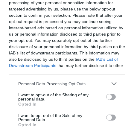
processing of your personal or sensitive information for
παρθενογένεσης των φιδιών θα επιζήσουν και
targeted advertising by us, please use the below opt-out
θα γεννήσουν κανονικά ή ασεξουαλικά. Στις
section to confirm your selection. Please note that after your
περιπτώσεις παρθενογένεσης σε αιχμαλωσία, οι
opt-out request is processed you may continue seeing
interest-based ads based on personal information utilized by
απόγονοι δεν έχουν συνήθως επιβιώσει.
us or personal information disclosed to third parties prior to
your opt-out. You may separately opt-out of the further
Οι ερευνητές παρακολουθούν τις ασυνήθιστες
disclosure of your personal information by third parties on the
οχιές και σε δύο – τρία χρόνια θα έχουν την
IAB’s list of downstream participants. This information may
απάντηση, ώστε να δουν αν η παρθενογένεση
also be disclosed by us to third parties on the
IAB’s List of
αποτελεί ένα είδος εξελικτικού αδιεξόδου σε
Downstream Participants
that may further disclose it to other
αυτή την περίπτωση. Αν όμως οι απόγονοι είναι
third parties.
υγιείς και αναπαραχθούν κανονικά, τότε θα
Personal Data Processing Opt Outs
αποδειχτεί ότι η επιλογή της ασεξουαλικής
I want to opt-out of the Sharing of my
αναπαραγωγής, αντί της σεξουαλικής, μπορεί να
personal data.
έχει τα δικά της συγκριτικά εξελικτικά
Opted In
πλεονεκτήματα.
I want to opt-out of the Sale of my
Personal Data.
Θεωρείται πάντως απίθανο ότι ανάλογη
Opted In
παρθενογένεση θα συμβεί σε θηλαστικά με