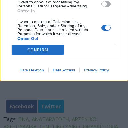
I want to opt-out of processing my
πλακούντα, όπου φαίνεται ότι η φυσιολογική
Personal Data for Targeted Advertising.
ανάπτυξη των εμβρύων απαιτεί το συνδυασμό
Opted In
γονιδίων από δύο γονείς.
I want to opt-out of Collection, Use,
Retention, Sale, and/or Sharing of my
Personal Data that Is Unrelated with the
Purposes for which it was collected.
Opted Out
CONFIRM
Data Deletion
Data Access
Privacy Policy
Facebook
Twitter
Tags:
DNA
,
ΑΝΑΠΑΡΑΓΩΓΗ
,
ΑΡΣΕΝΙΚΟ
,
ΑΣΕΞΟΥΑΛΙΚΑ
,
ΓΕΝΕΤΙΚΟ ΥΛΙΚΟ
,
ΘΗΛΥΚΟ
,
ΟΧΙΑ
,