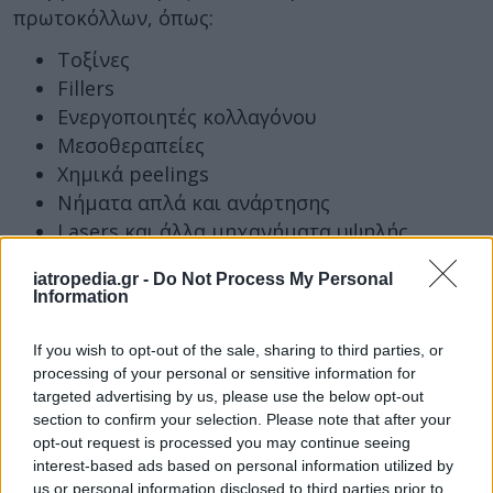
πρωτοκόλλων, όπως:
Τοξίνες
Fillers
Ενεργοποιητές κολλαγόνου
Μεσοθεραπείες
Χημικά peelings
Νήματα απλά και ανάρτησης
Lasers και άλλα μηχανήματα υψηλής
τεχνολογίας
iatropedia.gr -
Do Not Process My Personal
Information
Δυστυχώς στον χώρο της Αισθητικής
Δερματολογίας επικρατεί «αναρχία, αυθαιρεσία
If you wish to opt-out of the sale, sharing to third parties, or
και ιδιαίτερη κερδοσκοπία», υπογραμμίζει ο
processing of your personal or sensitive information for
πρόεδρος της ΕΔΑΕ. «Εφαρμόζονται ιατρικές
targeted advertising by us, please use the below opt-out
πράξεις και θεραπευτικά πρωτόκολλα σε
section to confirm your selection. Please note that after your
επιχειρήσεις με τον ανύπαρκτο και μη
opt-out request is processed you may continue seeing
interest-based ads based on personal information utilized by
αναγνωρισμένο τίτλο Ιατρικής Αισθητικής, όπως
us or personal information disclosed to third parties prior to