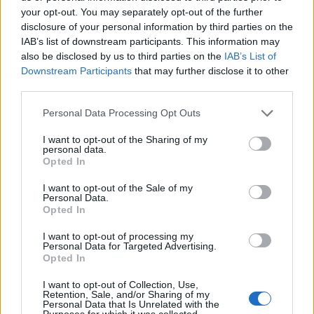
επίσης σε κέντρα αισθητικής, κομμωτήρια,
your opt-out. You may separately opt-out of the further
“νυχάδικα”, κ.λπ.», καταγγέλει. «Κατά συνέπεια,
disclosure of your personal information by third parties on the
εκτός από το αμφιβόλου αισθητικής
IAB’s list of downstream participants. This information may
also be disclosed by us to third parties on the
IAB’s List of
αποτέλεσμα, τίθεται και θέμα ουσιαστικού
Downstream Participants
that may further disclose it to other
κινδύνου για τη Δημόσια Υγεία».
third parties.
Για την προάσπισή της η ΕΔΑΕ αποφάσισε να
Personal Data Processing Opt Outs
διεξαγάγει την παρούσα ενημερωτική
I want to opt-out of the Sharing of my
εκστρατεία. «Η ανάγκη για βελτίωση των
personal data.
αισθητικών προβλημάτων, που οδηγεί τους
Opted In
ανθρώπους σε αναζήτηση λύσεων και πράξεων
I want to opt-out of the Sale of my
που περιλαμβάνει η Αισθητική Δερματολογία,
Personal Data.
Opted In
δεν μπορεί σε καμία περίπτωση να δίνει
έναυσμα για ευτελή ανταγωνισμό με διαφήμιση,
I want to opt-out of processing my
Personal Data for Targeted Advertising.
με προσφορές και με οικονομικά «πακέτα», που
Opted In
έχουν επιπτώσεις στην ποιότητα και στην
I want to opt-out of Collection, Use,
αξιοπιστία των παρεχόμενων υπηρεσιών»,
Retention, Sale, and/or Sharing of my
καταλήγει ο κ. Μπάρκης.
Personal Data that Is Unrelated with the
Purposes for which it was collected.