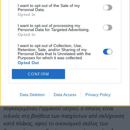
υψηλού επιπέδου σπουδές και με μετεκπαίδευση,
I want to opt-out of the Sale of my
Personal Data.
είτε για να αποθεραπευτούν, όταν πάσχουν από
Opted In
ορθοπεδικές παθήσεις που θεραπεύονται, είτε για να
I want to opt-out of processing my
βελτιώσουν τις συνθήκες του επιπέδου της ζωής
Personal Data for Targeted Advertising.
Opted In
τους, όταν είναι παράλυτοι ή πάσχουν από
σκλήρυνση κατά πλάκας ή από ρευματοειδή
I want to opt-out of Collection, Use,
Retention, Sale, and/or Sharing of my
αρθρίτιδα.
Personal Data that Is Unrelated with the
Purposes for which it was collected.
Με ενημέρωσε επίσης ότι η σχέση του με έναν
Opted Out
Γερμανό επίλεκτο καθηγητή ιατρικής οφείλεται στην
CONFIRM
επιλογή του από τον συγκεκριμένο ιατρό, ο οποίος
είχε εκατοντάδες ασθενείς πριν τον επιλέξει ως
φυσιοθεραπευτή από την Ελλάδα, και ότι ουδεμία
Data Deletion
Data Access
Privacy Policy
οικονομική σχέση είχε ή έχει με τις αμοιβές του
συγκεκριμένου Γερμανού ιατρού, ο οποίος είναι
ειδικός στη βοήθεια των πασχόντων από σκλήρυνση
κατά πλάκας, αφού το οικονομικό σκέλος των