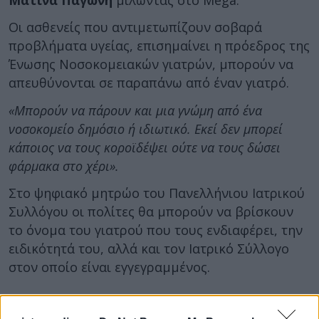
Οι ασθενείς που αντιμετωπίζουν σοβαρά
προβλήματα υγείας, επισημαίνει η πρόεδρος της
Ένωσης Νοσοκομειακών γιατρών, μπορούν να
απευθύνονται σε παραπάνω από έναν γιατρό.
«Μπορούν να πάρουν και μια γνώμη από ένα
νοσοκομείο δημόσιο ή ιδιωτικό. Εκεί δεν μπορεί
κάποιος να τους κοροϊδέψει ούτε να τους δώσει
φάρμακα στο χέρι».
Στο ψηφιακό μητρώο του Πανελλήνιου Ιατρικού
Συλλόγου οι πολίτες θα μπορούν να βρίσκουν
το όνομα του γιατρού που τους ενδιαφέρει, την
ειδικότητά του, αλλά και τον Ιατρικό Σύλλογο
στον οποίο είναι εγγεγραμμένος.
Τι υποστηρίζει ο 66χρονος