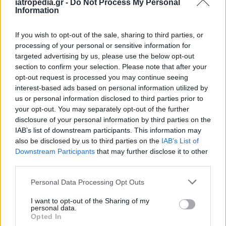
iatropedia.gr -
Do Not Process My Personal
Ο Αλέξης Κούγιας, με ανακοίνωση που εξέδωσε
Information
πριν την απόδοση κατηγοριών, γνωστοποίησε
ότι ανέλαβε την νομική εκπροσώπηση του
If you wish to opt-out of the sale, sharing to third parties, or
66χρονου, αναφέροντας, μεταξύ άλλων, κάποια
processing of your personal or sensitive information for
targeted advertising by us, please use the below opt-out
στοιχεία για το ποιόν του.
section to confirm your selection. Please note that after your
opt-out request is processed you may continue seeing
«Συζητώντας μαζί του με έγγραφα στοιχεία με
interest-based ads based on personal information utilized by
ενημέρωσε ότι επί 40 χρόνια ήταν επίλεκτος με
us or personal information disclosed to third parties prior to
ιδιαίτερη επιστημονική υποδομή φυσιοθεραπευτής
your opt-out. You may separately opt-out of the further
και, όταν θα κληθεί από τη Δικαιοσύνη και εφόσον
disclosure of your personal information by third parties on the
είμαι δικηγόρος του, θα παρουσιάσουμε όλα τα
IAB’s list of downstream participants. This information may
also be disclosed by us to third parties on the
IAB’s List of
στοιχεία του επιστημονικού βιογραφικού του, ότι
Downstream Participants
that may further disclose it to other
ήταν επί χρόνια φυσιοθεραπευτής της ομάδας
third parties.
μπάσκετ του Ολυμπιακού, ότι ήταν επί χρόνια
Personal Data Processing Opt Outs
προσωπικός φυσιοθεραπευτής κορυφαίων τενιστών,
αθλητών του στίβου και αθλητών του ποδοσφαίρου
I want to opt-out of the Sharing of my
personal data.
και ότι έχει βοηθήσει χιλιάδες ανθρώπους που
Opted In
χρειάζονται έναν πραγματικό φυσιοθεραπευτή με