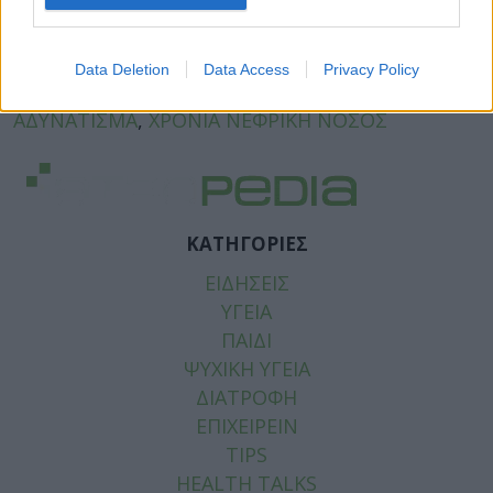
Facebook
Twitter
Data Deletion
Data Access
Privacy Policy
Tags:
ΑΓΩΝΙΣΤΕΣ ΥΠΟΔΟΧΕΩΝ GLP-1
,
ΦΑΡΜΑΚΑ
ΑΔΥΝΑΤΙΣΜΑ
,
ΧΡΟΝΙΑ ΝΕΦΡΙΚΗ ΝΟΣΟΣ
ΚΑΤΗΓΟΡΙΕΣ
ΕΙΔΗΣΕΙΣ
ΥΓΕΙΑ
ΠΑΙΔΙ
ΨΥΧΙΚΗ ΥΓΕΙΑ
ΔΙΑΤΡΟΦΗ
ΕΠΙΧΕΙΡΕΙΝ
TIPS
HEALTH TALKS