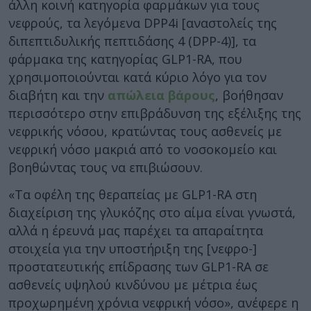
άλλη κοινή κατηγορία φαρμάκων για τους
νεφρούς, τα λεγόμενα DPP4i [αναστολείς της
διπεπτιδυλικής πεπτιδάσης 4 (DPP-4)], τα
φάρμακα της κατηγορίας GLP1-RA, που
χρησιμοποιούνται κατά κύριο λόγο για τον
διαβήτη και την
απώλεια βάρους
, βοήθησαν
περισσότερο στην επιβράδυνση της εξέλιξης της
νεφρικής νόσου, κρατώντας τους ασθενείς με
νεφρική νόσο μακριά από το νοσοκομείο και
βοηθώντας τους να επιβιώσουν.
«Τα οφέλη της θεραπείας με GLP1-RA στη
διαχείριση της γλυκόζης στο αίμα είναι γνωστά,
αλλά η έρευνά μας παρέχει τα απαραίτητα
στοιχεία για την υποστήριξη της [νεφρο-]
προστατευτικής επίδρασης των GLP1-RA σε
ασθενείς υψηλού κινδύνου με μέτρια έως
προχωρημένη χρόνια νεφρική νόσο», ανέφερε η