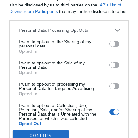
also be disclosed by us to third parties on the
IAB’s List of
ΔΙΑΒΑΣΤΕ ΕΠΙΣΗΣ:
Downstream Participants
that may further disclose it to other
third parties.
Αλκοόλ: Τρία πολύ συχνά προβλήματα υγείας το
κάνουν τοξικό για το συκώτι
Personal Data Processing Opt Outs
Αλτσχάιμερ: Εργαλείο αιχμής, το R4Alz-R,
I want to opt-out of the Sharing of my
personal data.
εντοπίζει έγκαιρα την ανεπαίσθητη νοητική
Opted In
εξασθένιση (online test)
I want to opt-out of the Sale of my
Personal Data.
Opted In
I want to opt-out of processing my
Personal Data for Targeted Advertising.
Opted In
I want to opt-out of Collection, Use,
Retention, Sale, and/or Sharing of my
Personal Data that Is Unrelated with the
Purposes for which it was collected.
Opted Out
CONFIRM