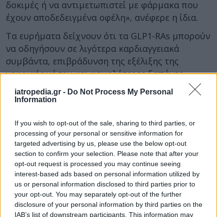
δοκιμές ή να αντιμετωπιστεί με φάρμακα που
έχουν αποδεδειγμένα οφέλη», ανέφερε η ίδια.
Τα ευρήματα δείχνουν ότι τα GLP1-RAs μπορούν
να οδηγήσουν σε λιγότερα καρδιαγγειακά
συμβάντα, επιβράδυνση της εξέλιξης της
νεφρικής νόσου και χαμηλότερες δαπάνες
υγειονομικής περίθαλψης, πρόσθετε η ίδια σε
iatropedia.gr -
Do Not Process My Personal
ανακοίνωση του πανεπιστημίου,
Information
συμπληρώνοντας: «Αυτά είναι πολύ σημαντικά
αποτελέσματα που υποστηρίζουν τα ευρέως
If you wish to opt-out of the sale, sharing to third parties, or
processing of your personal or sensitive information for
διαδεδομένα οφέλη αυτής της κατηγορίας
targeted advertising by us, please use the below opt-out
φαρμάκων σε αυτόν τον πληθυσμό υψηλού
section to confirm your selection. Please note that after your
κινδύνου».
opt-out request is processed you may continue seeing
interest-based ads based on personal information utilized by
Τα ευρήματα δημοσιεύθηκαν στο
Nature
us or personal information disclosed to third parties prior to
Communications
.
your opt-out. You may separately opt-out of the further
disclosure of your personal information by third parties on the
Φωτογραφία:
iStock
IAB’s list of downstream participants. This information may