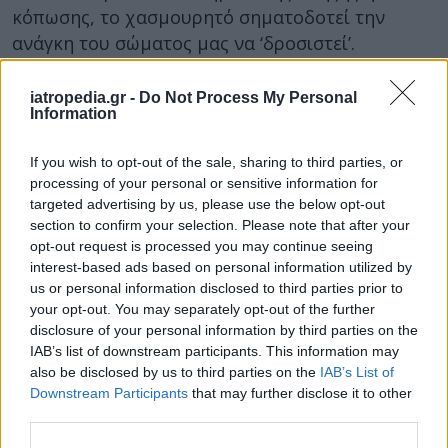
κόπωσης, το χασμουρητό σηματοδοτεί την
ανάγκη του σώματος μας να ‘δροσιστεί’.
Δείτε επίσης:
iatropedia.gr -
Do Not Process My Personal
Information
Έχεις πονοκέφαλο; Γιατί;
Ροχαλητό: Κινδυνεύουμε από αυτό;
If you wish to opt-out of the sale, sharing to third parties, or
processing of your personal or sensitive information for
Αλκοόλ: Υπάρχουν οφέλη από την
targeted advertising by us, please use the below opt-out
κατανάλωση του;
section to confirm your selection. Please note that after your
opt-out request is processed you may continue seeing
Σκοτώνει η υπερβολική κατανάλωση νερού;
interest-based ads based on personal information utilized by
us or personal information disclosed to third parties prior to
Γιατί οι γυναίκες είναι πιο υγιείς από τους
your opt-out. You may separately opt-out of the further
άνδρες;
disclosure of your personal information by third parties on the
IAB’s list of downstream participants. This information may
Γιατί χασμουριόμαστε αλήθεια;
also be disclosed by us to third parties on the
IAB’s List of
Downstream Participants
that may further disclose it to other
third parties.