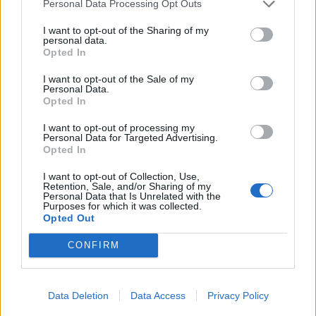
Personal Data Processing Opt Outs
I want to opt-out of the Sharing of my
personal data.
Opted In
I want to opt-out of the Sale of my
Personal Data.
Opted In
I want to opt-out of processing my
Personal Data for Targeted Advertising.
Opted In
Facebook
Twitter
I want to opt-out of Collection, Use,
Tags:
ΝΥΣΤΑ
,
ΞΕΚΟΥΡΑΣΗ
,
Σημαντικές Ειδήσεις
Retention, Sale, and/or Sharing of my
Personal Data that Is Unrelated with the
Υγείας
,
ΧΑΣΜΟΥΡΗΤΟ
Purposes for which it was collected.
Opted Out
CONFIRM
ΚΑΤΗΓΟΡΙΕΣ
Data Deletion
Data Access
Privacy Policy
ΕΙΔΗΣΕΙΣ