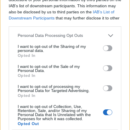
IAB’s list of downstream participants. This information may
πράξη και διενεργείται για αισθητικούς και
also be disclosed by us to third parties on the
IAB’s List of
θεραπευτικούς σκοπούς από ειδικευμένους/-ες
Downstream Participants
that may further disclose it to other
ιατρούς των εξής ειδικοτήτων (στα εκπαιδευτικά
third parties.
προγράμματα των οποίων εμπίπτει η εν λόγω
Personal Data Processing Opt Outs
τεχνική):
I want to opt-out of the Sharing of my
Πλαστικής,
personal data.
Επανορθωτικής και Αισθητικής
Opted In
Χειρουργικής.
I want to opt-out of the Sale of my
Δερματολογίας και Αφροδισιολογίας.
Personal Data.
Opted In
Στοματικής και Γναθοπροσωπικής
Χειρουργικής.
I want to opt-out of processing my
Personal Data for Targeted Advertising.
Opted In
Επιπλέον, ιατροί των ειδικοτήτων Νευρολογίας,
Νευροχειρουργικής και Οφθαλμολογίας δύνανται
I want to opt-out of Collection, Use,
Retention, Sale, and/or Sharing of my
να χρησιμοποιούν την ως άνω τεχνική
Personal Data that Is Unrelated with the
Purposes for which it was collected.
αποκλειστικά για θεραπευτικούς σκοπούς,
Opted Out
τοπικά στην πάσχουσα περιοχή και σε