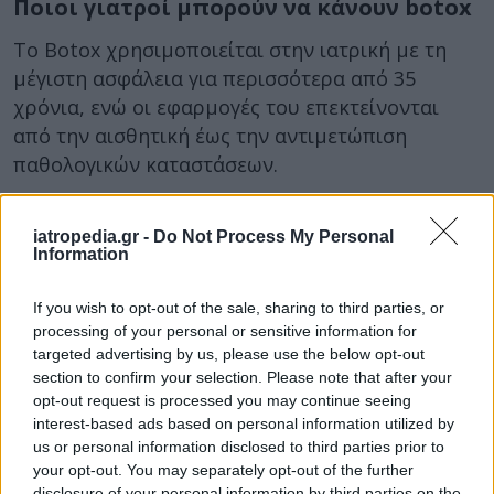
Ποιοι γιατροί μπορούν να κάνουν botox
Το Botox χρησιμοποιείται στην ιατρική με τη
μέγιστη ασφάλεια για περισσότερα από 35
χρόνια, ενώ οι εφαρμογές του επεκτείνονται
από την αισθητική έως την αντιμετώπιση
παθολογικών καταστάσεων.
Το
Κεντρικό Συμβούλιο Υγείας (ΚΕΣΥ)
με εγκύκλιο την οποία υπογράφει ο υφυπουργός
iatropedia.gr -
Do Not Process My Personal
Information
Υγείας,
Μάριος Θεμιστοκλέους,
περιγράφει
τις ειδικότητες που επιτρέπεται να
If you wish to opt-out of the sale, sharing to third parties, or
διαχειρίζονται τις θεραπείες βοτουλινικής
processing of your personal or sensitive information for
τοξίνης
(π.χ. Botox) και του υαλουρονικού
targeted advertising by us, please use the below opt-out
οξέος.
section to confirm your selection. Please note that after your
opt-out request is processed you may continue seeing
Στην εγκύκλιο διευκρινίζονται τα εξής:
interest-based ads based on personal information utilized by
us or personal information disclosed to third parties prior to
Η εφαρμογή υαλουρονικού οξέος και
your opt-out. You may separately opt-out of the further
βοτουλινικής τοξίνης (Botox) αποτελεί ιατρική
disclosure of your personal information by third parties on the