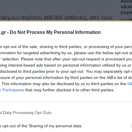
συνδ
«διά
ευχα
πάρχουν περίπου 800.000 ασθενείς, από τους
 έφηβοι, ενώ τα υψηλότερα ποσοστά
τια Ελλάδα και τα χαμηλότερα στην βόρεια
.gr -
Do Not Process My Personal Information
ται ότι οι ασθενείς με σοβαρό άσθμα
ΥΓΕΙ
to opt-out of the sale, sharing to third parties, or processing of your per
Το φ
formation for targeted advertising by us, please use the below opt-out s
πάρε
τευξη Τύπου ο Μιχάλης Τουμπής, Πρόεδρος
r selection. Please note that after your opt-out request is processed y
αλλε
eing interest-based ads based on personal information utilized by us or
ημέρωση της ευρύτερης κοινωνίας για το
disclosed to third parties prior to your opt-out. You may separately opt-
νευστικά νοσήματα, αποτελεί
losure of your personal information by third parties on the IAB’s list of
Πνευμονολογική Εταιρεία. Γι' αυτό στηρίζει
. This information may also be disclosed by us to third parties on the
IA
ημέρωσης και ευαισθητοποίησης, με στόχο
Participants
that may further disclose it to other third parties.
ΥΓΕΙ
 ειδικό πνευμονολόγο που θα συμβάλει στη
υς».
Tanm
προε
l Data Processing Opt Outs
. της Ε.Π.Ε., Καθηγητής Πνευμονολογίας –
στέλ
αντη
ι «στόχος της Ε.Π.Ε. είναι μέσα από
o opt-out of the Sharing of my personal data.