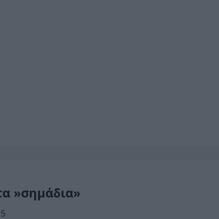
τα »σημάδια»
35