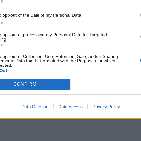
αι επιστημονικές μελέτες να δημιουργηθούν
In
σο οι ασθενείς να ενημερωθούν για την
o opt-out of the Sale of my Personal Data.
 όσο και οι φορείς Υγείας να αντιληφθούν
In
μβάλει στην ανακούφιση των ασθενών αλλά
 Συντονιστές της Ομάδας 'Ασθματος,
to opt-out of processing my Personal Data for Targeted
ing.
ής Καθηγητής Πνευμονολογίας ΕΚΠΑ και
In
αθηγητής Πνευμονολογίας ΕΚΠΑ, επισήμαναν
ντική και εξατομικεύεται πλέον για κάθε
o opt-out of Collection, Use, Retention, Sale, and/or Sharing
ersonal Data that Is Unrelated with the Purposes for which it
lected.
Out
CONFIRM
Data Deletion
Data Access
Privacy Policy