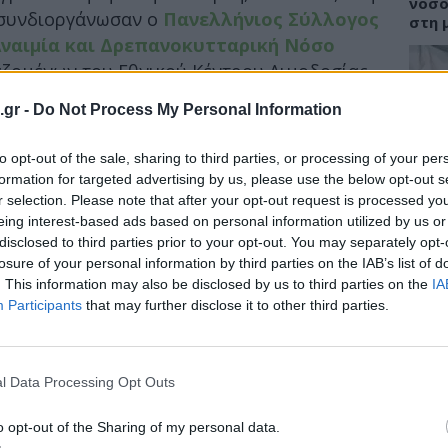
νόσο
 συνδιοργάνωσαν ο
Πανελλήνιος Σύλλογος
στη 
ναιμία και Δρεπανοκυτταρική Νόσο
αζομένων του Εθνικού Κέντρου Αιμοδοσίας
.gr -
Do Not Process My Personal Information
ΕΙΔΗ
 κυβερνητικές αποφάσεις που -σύμφωνα με
to opt-out of the sale, sharing to third parties, or processing of your per
κίνδυνη οπισθοδρόμηση
στο Εθνικό
Νοσο
στα 
formation for targeted advertising by us, please use the below opt-out s
σε κίνδυνο την ασφάλεια των ασθενών
σύμφ
r selection. Please note that after your opt-out request is processed y
σης πόρων από το Ταμείο Ανάκαμψης.
eing interest-based ads based on personal information utilized by us or
disclosed to third parties prior to your opt-out. You may separately opt-
την τύχη του
ενιαίου πληροφοριακού
losure of your personal information by third parties on the IAB’s list of
αι για ένα σύστημα που, όπως τονίστηκε,
. This information may also be disclosed by us to third parties on the
IA
ΕΙΔΗ
ς πόρους, είναι πιστοποιημένο από διεθνείς
Participants
that may further disclose it to other third parties.
ποτελεσματικά
υποστηρίζοντας την
FDA:
.
κατά
αποτ
l Data Processing Opt Outs
o opt-out of the Sharing of my personal data.