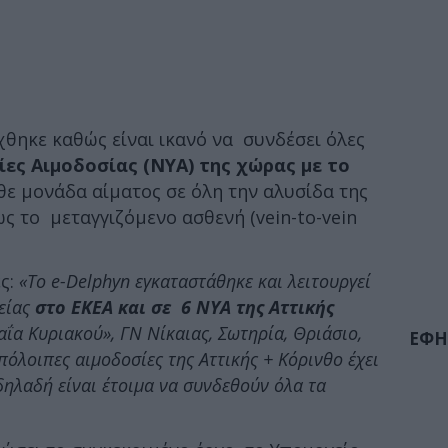
θηκε καθώς είναι ικανό να συνδέσει όλες
ες Αιμοδοσίας (ΝΥΑ) της χώρας με το
θε μονάδα αίματος σε όλη την αλυσίδα της
ς το μεταγγιζόμενο ασθενή (vein-to-vein
ς:
«Το e-Delphyn εγκαταστάθηκε και λειτουργεί
λείας
στο ΕΚΕΑ και σε 6 ΝΥΑ της Αττικής
αΐα Κυριακού», ΓΝ Νίκαιας, Σωτηρία, Θριάσιο,
ΕΦΗ
υπόλοιπες αιμοδοσίες της Αττικής + Κόρινθο έχει
λαδή είναι έτοιμα να συνδεθούν όλα τα