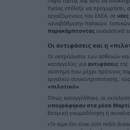
Παρά ταύτα, και αντί να ολοκλη
Υγείας επέλεξε να προχωρήσει, 
εργαζόμενους του ΕΚΕΑ, σε
νέες
«αναβάθμιση» παλαιών, τοπικών
παρακάμπτοντας
ουσιαστικά το
Οι αντιφάσεις και η «πιλ
Οι εκπρόσωποι των ασθενών και
καταγγελίες για
αντιφάσεις
της 
σύστημα που μέχρι πρότινος π
εργαλείο συγκεντροποίησης, τώ
«πιλοτικό»
.
Όπως καταγγέλθηκε, οι εκτελεστι
υπογράφηκαν στα μέσα Μαρτίο
θεσμική γνωμοδότηση ή συναίνε
«Το αίμα δεν είναι ούτε πεδίο διο