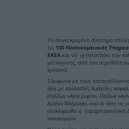
Το συγκεκριμένο σύστημα επιλέχ
τις
100 Νοσοκομειακές Υπηρεσί
ΕΚΕΑ
και να ιχνηλατήσει την κά
μετάγγισης, από τον αιμοδότη έω
system).
Σύμφωνα με τους καταγγέλλοντε
ήδη, με πολλαπλές δικλείδες ασφα
(Παίδων «Αγία Σοφία», Παίδων «Αγλ
Αμαλία Φλέμινγκ), ενώ σε όλες τις 
ολοκληρωθεί η παραμετροποίηση δη
νοσοκομεία»..