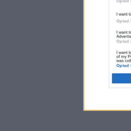
Opted 
I want t
Opted 
I want 
Advertis
Opted 
I want t
of my P
was col
Opted 