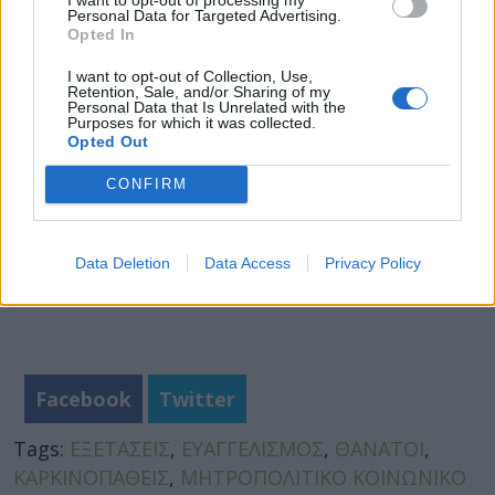
Personal Data for Targeted Advertising.
Αλλάζουν όλα και στα νοσοκομεία! Έρχεται νέο
Opted In
μοντέλο λειτουργίας. Τι ετοιμάζει ο Άδωνις
I want to opt-out of Collection, Use,
Retention, Sale, and/or Sharing of my
Personal Data that Is Unrelated with the
Purposes for which it was collected.
Opted Out
CONFIRM
Data Deletion
Data Access
Privacy Policy
Facebook
Twitter
Tags:
ΕΞΕΤΑΣΕΙΣ
,
ΕΥΑΓΓΕΛΙΣΜΟΣ
,
ΘΑΝΑΤΟΙ
,
ΚΑΡΚΙΝΟΠΑΘΕΙΣ
,
ΜΗΤΡΟΠΟΛΙΤΙΚΟ ΚΟΙΝΩΝΙΚΟ