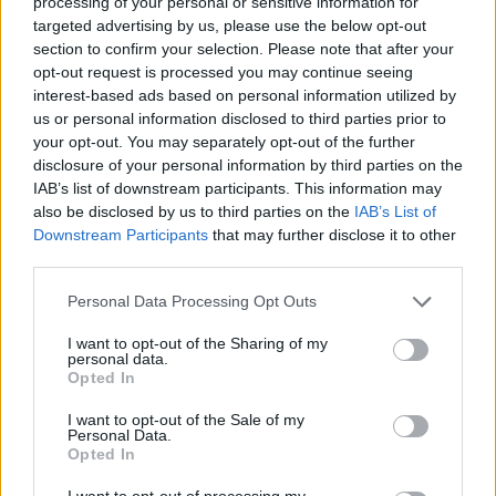
Οι υπόλοιπες γίνονται στον ειδικό θάλαμο που
processing of your personal or sensitive information for
targeted advertising by us, please use the below opt-out
κατασκευάστηκε πριν από περίπου έναν χρόνο
section to confirm your selection. Please note that after your
αλλά από ελάχιστο προσωπικό. Με βάση τους
opt-out request is processed you may continue seeing
υπολογισμούς απαιτούνται τουλάχιστον 9
interest-based ads based on personal information utilized by
εξειδικευμένοι υπάλληλοι για να δημιουργούν
us or personal information disclosed to third parties prior to
τα φαρμακευτικά σχήματα ενώ σήμερα μόνο 3
your opt-out. You may separately opt-out of the further
disclosure of your personal information by third parties on the
άτομα πραγματοποιούν τις 30 και μάλιστα σε μη
IAB’s list of downstream participants. This information may
ειδικά διαμορφωμένο χώρο.
also be disclosed by us to third parties on the
IAB’s List of
Downstream Participants
that may further disclose it to other
ΔΙΑΒΑΣΤΕ ΕΠΙΣΗΣ:
third parties.
Κινητικότητα εξπρές για 10.000 εργαζόμενους
Personal Data Processing Opt Outs
του ΕΟΠΥΥ! Πως θα γίνουν οι μετακινήσεις-
απολύσεις
I want to opt-out of the Sharing of my
personal data.
Opted In
Ανοίγει η πόρτα για ιδιωτικά ιατρεία στους
γιατρούς του ΕΣΥ! Πράσινο φως Άδωνι
I want to opt-out of the Sale of my
Personal Data.
Opted In
Θα κλείσουν ή όχι μονάδες Υγείας του ΕΟΠΥΥ; Τι
είπε ο Άδωνις
I want to opt-out of processing my