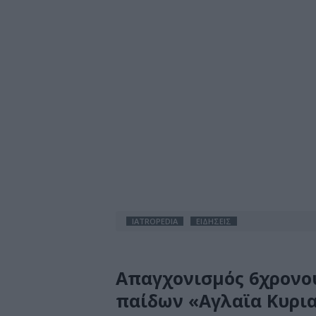
IATROPEDIA
ΕΙΔΗΣΕΙΣ
Απαγχονισμός 6χρονο
παίδων «Αγλαϊα Κυρι