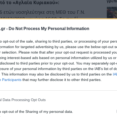
γρίπ
πό το «Αγλαϊα Κυριακού»:
ας 6 ετών νοσηλεύτηκε στη ΜΕΘ του Γ.Ν.
18/12/2018 και ώρα 16:50. Το παιδί
Π άσφυγμο – απνοϊκό με κόρες σε μυδρίαση
ΕΙΔΗ
.gr -
Do Not Process My Personal Information
αρδιοαναπνευστική ανάνηψη.
Σαμο
to opt-out of the sale, sharing to third parties, or processing of your per
σε καρδιακό ρυθμό και εισήχθη στη ΜΕΘ
διάσ
δύσβ
formation for targeted advertising by us, please use the below opt-out s
ρύτατη κλινική εικόνα με αιμοδυναμική
r selection. Please note that after your opt-out request is processed y
στήριξη και πολυοργανική ανεπάρκεια.
eing interest-based ads based on personal information utilized by us or
disclosed to third parties prior to your opt-out. You may separately opt-
φάλου και Αυχενικής Μοίρας Σπονδυλικής
losure of your personal information by third parties on the IAB’s list of
ής εγκεφαλοπάθειας. Επίσης διενεργήθηκε
ΥΓΕΙ
. This information may also be disclosed by us to third parties on the
IA
ίας με παθολογικά ευρήματα από ήπαρ,
Participants
that may further disclose it to other third parties.
5 σο
ιθανώς οφείλονται σε σπλαχνική
πάθο
και 
l Data Processing Opt Outs
ιακή ανακοπή, έγινε εκ νέου ανάνηψη και
πεβίωσε στις 11:55 π.μ στις 19.12.2018.
o opt-out of the Sharing of my personal data.