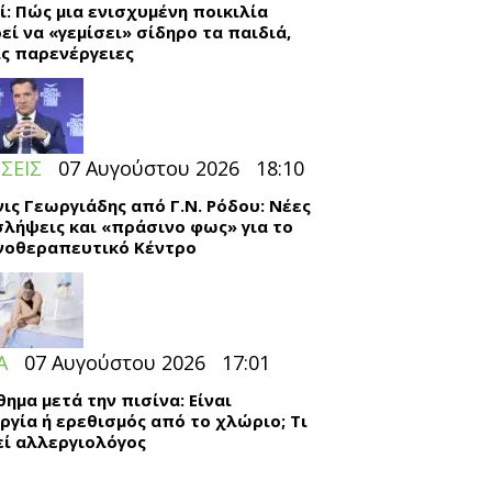
ί: Πώς μια ενισχυμένη ποικιλία
εί να «γεμίσει» σίδηρο τα παιδιά,
ς παρενέργειες
ΣΕΙΣ
07 Αυγούστου 2026
18:10
ις Γεωργιάδης από Γ.Ν. Ρόδου: Νέες
λήψεις και «πράσινο φως» για το
νοθεραπευτικό Κέντρο
Α
07 Αυγούστου 2026
17:01
θημα μετά την πισίνα: Είναι
ργία ή ερεθισμός από το χλώριο; Τι
εί αλλεργιολόγος