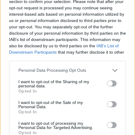
section to confirm your selection. Please note that after your
(ΙΣΑ) καλεί τα μέλη του να μην παραλάβουν τα
opt-out request is processed you may continue seeing
ενιαία συνταγολόγια αλλά και να μην
interest-based ads based on personal information utilized by
us or personal information disclosed to third parties prior to
υπογράψουν συμβάσεις με τον ΕΟΠΥΥ έως ότου
your opt-out. You may separately opt-out of the further
καθορισθεί μία ενιαία γραμμή από τον κλάδο.
disclosure of your personal information by third parties on the
IAB’s list of downstream participants. This information may
also be disclosed by us to third parties on the
IAB’s List of
Downstream Participants
that may further disclose it to other
third parties.
Personal Data Processing Opt Outs
I want to opt-out of the Sharing of my
personal data.
Opted In
I want to opt-out of the Sale of my
Personal Data.
Opted In
Facebook
Twitter
I want to opt-out of processing my
Personal Data for Targeted Advertising.
Opted In