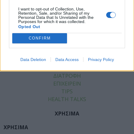
Tags:
ΕΟΠΥΥ
,
ΡΕΠΟΡΤΑΖ ΥΓΕΙΑΣ
I want to opt-out of Collection, Use,
Retention, Sale, and/or Sharing of my
Personal Data that Is Unrelated with the
Purposes for which it was collected.
Opted Out
ΚΑΤΗΓΟΡΙΕΣ
CONFIRM
ΕΙΔΗΣΕΙΣ
ΥΓΕΙΑ
ΠΑΙΔΙ
Data Deletion
Data Access
Privacy Policy
ΨΥΧΙΚΗ ΥΓΕΙΑ
ΔΙΑΤΡΟΦΗ
ΕΠΙΧΕΙΡΕΙΝ
TIPS
HEALTH TALKS
ΧΡΗΣΙΜΑ
ΧΡΗΣΙΜΑ