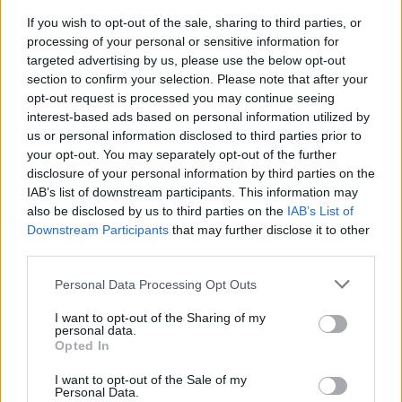
Το νέο εμβόλιο:
If you wish to opt-out of the sale, sharing to third parties, or
processing of your personal or sensitive information for
Χορηγείται από τον παιδίατρο με
ένα
targeted advertising by us, please use the below opt-out
ψέκασμα σε κάθε ρουθούνι.
section to confirm your selection. Please note that after your
opt-out request is processed you may continue seeing
Έχει την
ίδια αποτελεσματικότητα
με το
interest-based ads based on personal information utilized by
κλασικό ενέσιμο.
us or personal information disclosed to third parties prior to
Είναι ανώδυνο και
δωρεάν για τα παιδιά
your opt-out. You may separately opt-out of the further
2–5 ετών,
μετά από απόφαση της Εθνικής
disclosure of your personal information by third parties on the
Επιτροπής Εμβολιασμών.
IAB’s list of downstream participants. This information may
also be disclosed by us to third parties on the
IAB’s List of
Η καθηγήτρια Παιδιατρικής ΕΚΠΑ και μέλος της
Downstream Participants
that may further disclose it to other
third parties.
Εθνικής Επιτροπής Εμβολιασμών,
Βάνα
Παπαευαγγέλου
, τόνισε μιλώντας πρόσφατα
Personal Data Processing Opt Outs
στο iatropedia.gr:
I want to opt-out of the Sharing of my
«Το ρινικό εμβόλιο σε μορφή σπρέι έρχεται για
personal data.
Opted In
πρώτη φορά στην Ελλάδα. Εμείς επικεντρωνόμαστε
στην ηλικιακή ομάδα 2 έως 5 ετών, γιατί αυτά τα
I want to opt-out of the Sale of my
Personal Data.