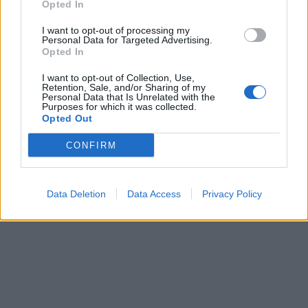
παιδιά συστήνουμε να κάνουν ετήσιο αντιγριπικό
Opted In
εμβολιασμό κι αυτά είναι που δεν θέλουν να
I want to opt-out of processing my
τρυπηθούν».
Personal Data for Targeted Advertising.
Opted In
Δείτε επίσης: Έρχεται το πρώτο ρινικό
I want to opt-out of Collection, Use,
αντιγριπικό εμβόλιο στην Ελλάδα: Δωρεάν για
Retention, Sale, and/or Sharing of my
τα παιδιά 2 – 5 ετών
Personal Data that Is Unrelated with the
Purposes for which it was collected.
Opted Out
Το νέο εμβόλιο αναμένεται να διευκολύνει τους
γονείς, να αυξήσει τη συμμόρφωση και να
CONFIRM
βελτιώσει την κάλυψη του παιδικού πληθυσμού
έναντι της γρίπης. Ωστόσο, δεν συνιστάται σε
Data Deletion
Data Access
Privacy Policy
παιδιά με σοβαρό ή μη ελεγχόμενο άσθμα.