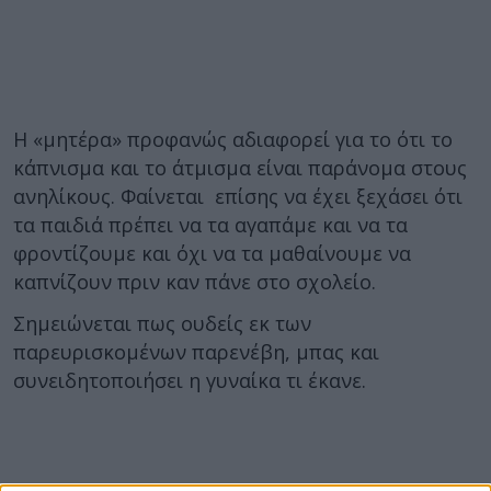
Η «μητέρα» προφανώς αδιαφορεί για το ότι το
κάπνισμα και το άτμισμα είναι παράνομα στους
ανηλίκους. Φαίνεται επίσης να έχει ξεχάσει ότι
τα παιδιά πρέπει να τα αγαπάμε και να τα
φροντίζουμε και όχι να τα μαθαίνουμε να
καπνίζουν πριν καν πάνε στο σχολείο.
Σημειώνεται πως ουδείς εκ των
παρευρισκομένων παρενέβη, μπας και
συνειδητοποιήσει η γυναίκα τι έκανε.