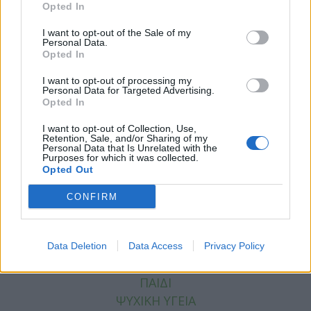
Opted In
I want to opt-out of the Sale of my
Personal Data.
Opted In
I want to opt-out of processing my
Personal Data for Targeted Advertising.
Opted In
Facebook
Twitter
I want to opt-out of Collection, Use,
Retention, Sale, and/or Sharing of my
Tags:
ΑΘΗΝΑ
,
ΒΙΝΤΕΟ
,
ΗΛΕΚΤΡΟΝΙΚΟ ΤΣΙΓΑΡΟ
Personal Data that Is Unrelated with the
Purposes for which it was collected.
Opted Out
CONFIRM
ΚΑΤΗΓΟΡΙΕΣ
ΕΙΔΗΣΕΙΣ
Data Deletion
Data Access
Privacy Policy
ΥΓΕΙΑ
ΠΑΙΔΙ
ΨΥΧΙΚΗ ΥΓΕΙΑ