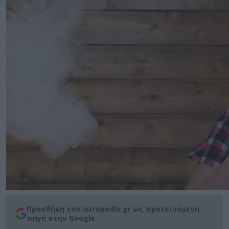
Προσθήκη του iatropedia.gr ως προτεινόμενη
πηγή στην Google