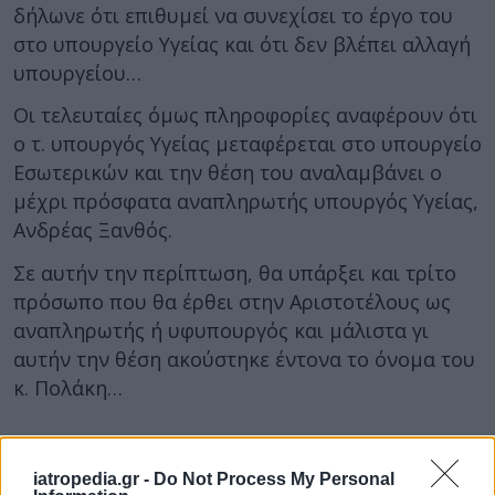
δήλωνε ότι επιθυμεί να συνεχίσει το έργο του
στο υπουργείο Υγείας και ότι δεν βλέπει αλλαγή
υπουργείου…
Οι τελευταίες όμως πληροφορίες αναφέρουν ότι
ο τ. υπουργός Υγείας μεταφέρεται στο υπουργείο
Εσωτερικών και την θέση του αναλαμβάνει ο
μέχρι πρόσφατα αναπληρωτής υπουργός Υγείας,
Ανδρέας Ξανθός.
Σε αυτήν την περίπτωση, θα υπάρξει και τρίτο
πρόσωπο που θα έρθει στην Αριστοτέλους ως
αναπληρωτής ή υφυπουργός και μάλιστα γι
αυτήν την θέση ακούστηκε έντονα το όνομα του
κ. Πολάκη…
iatropedia.gr -
Do Not Process My Personal