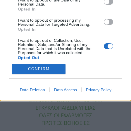
ΕΙΔΗΣΕΙΣ
Personal Data.
ΥΓΕΙΑ
Opted In
ΠΑΙΔΙ
I want to opt-out of processing my
ΨΥΧΙΚΗ ΥΓΕΙΑ
Personal Data for Targeted Advertising.
Opted In
ΔΙΑΤΡΟΦΗ
ΕΠΙΧΕΙΡΕΙΝ
I want to opt-out of Collection, Use,
Retention, Sale, and/or Sharing of my
TIPS
Personal Data that Is Unrelated with the
Purposes for which it was collected.
HEALTH TALKS
Opted Out
ΧΡΗΣΙΜΑ
CONFIRM
ΧΡΗΣΙΜΑ
Data Deletion
Data Access
Privacy Policy
ΕΦΗΜΕΡΕΥΟΝΤΑ ΝΟΣΟΚΟΜΕΙΑ
ΕΦΗΜΕΡΕΥΟΝΤΑ ΦΑΡΜΑΚΕΙΑ
ΕΓΚΥΚΛΟΠΑΙΔΕΙΑ ΥΓΕΙΑΣ
ΟΛΕΣ ΟΙ ΕΦΑΡΜΟΓΕΣ
ΠΡΩΤΕΣ ΒΟΗΘΕΙΕΣ