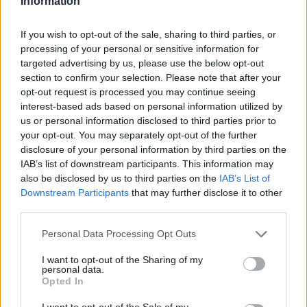
Information
If you wish to opt-out of the sale, sharing to third parties, or
processing of your personal or sensitive information for
targeted advertising by us, please use the below opt-out
section to confirm your selection. Please note that after your
opt-out request is processed you may continue seeing
interest-based ads based on personal information utilized by
us or personal information disclosed to third parties prior to
your opt-out. You may separately opt-out of the further
Facebook
Twitter
disclosure of your personal information by third parties on the
IAB’s list of downstream participants. This information may
Tags:
ΑΝΔΡΕΑΣ ΞΑΝΘΟΣ
,
ΚΟΥΡΟΥΜΠΛΗΣ
,
also be disclosed by us to third parties on the
IAB’s List of
ΡΕΠΟΡΤΑΖ ΥΓΕΙΑΣ
,
ΥΠΟΥΡΓΕΙΟ ΕΣΩΤΕΡΙΚΩΝ
,
Downstream Participants
that may further disclose it to other
ΥΠΟΥΡΓΟΣ ΥΓΕΙΑΣ
third parties.
Personal Data Processing Opt Outs
I want to opt-out of the Sharing of my
personal data.
Opted In
ΚΑΤΗΓΟΡΙΕΣ
I want to opt-out of the Sale of my