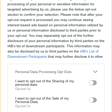
ημερησίως, από την Ένωση λένε ότι ανάλογη
processing of your personal or sensitive information for
πρόβλεψη υπήρχε και στη σύμβαση που είχαν
targeted advertising by us, please use the below opt-out
υπογράψει οι δύο πλευρές το 2011. Δεν ίσχυσε
section to confirm your selection. Please note that after your
όμως λόγω του φαινομένου να καλούνται
opt-out request is processed you may continue seeing
interest-based ads based on personal information utilized by
ασφαλισμένοι εντός της πρώτης εβδομάδας να
us or personal information disclosed to third parties prior to
πληρώσουν επίσκεψη, ενώ δεν είχαν
your opt-out. You may separately opt-out of the further
συμπληρωθεί οι 200 ασφαλισμένοι ανά μήνα
disclosure of your personal information by third parties on the
(είχαν όμως συμπληρωθεί οι 50 ανά εβδομάδα).
IAB’s list of downstream participants. This information may
also be disclosed by us to third parties on the
IAB’s List of
Downstream Participants
that may further disclose it to other
third parties.
Personal Data Processing Opt Outs
I want to opt-out of the Sharing of my
personal data.
Opted In
I want to opt-out of the Sale of my
Personal Data.
Opted In