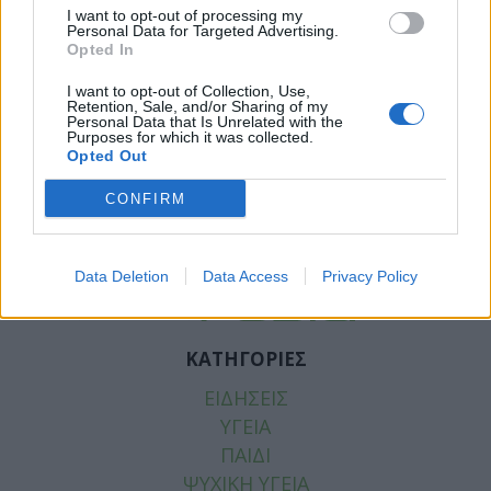
I want to opt-out of processing my
Personal Data for Targeted Advertising.
Opted In
I want to opt-out of Collection, Use,
Retention, Sale, and/or Sharing of my
Personal Data that Is Unrelated with the
Facebook
Twitter
Purposes for which it was collected.
Opted Out
Tags:
ΓΙΑΤΡΟΙ ΠΕΔΥ
,
ΕΟΠΥΥ
,
ΠΛΑΦΟΝ
,
ΠΛΑΦΟΝ
CONFIRM
ΕΠΙΣΚΕΨΕΩΝ
,
ΠΛΑΦΟΝ ΡΑΝΤΕΒΟΥ
,
ΡΑΝΤΕΒΟΥ
ΕΟΠΥΥ
,
ΣΥΜΒΕΒΛΗΜΕΝΟΙ ΓΙΑΤΡΟΙ
Data Deletion
Data Access
Privacy Policy
ΚΑΤΗΓΟΡΙΕΣ
ΕΙΔΗΣΕΙΣ
ΥΓΕΙΑ
ΠΑΙΔΙ
ΨΥΧΙΚΗ ΥΓΕΙΑ