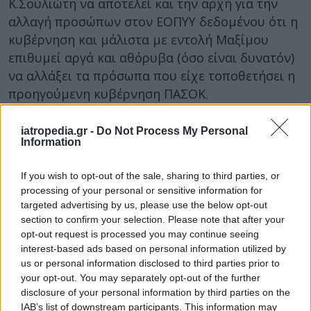
Κ.Σουλιώτη να αποτελεί και την αρχή για την
αλλαγή προσώπων στον ΕΟΠΥΥ δεδομένου ότι η
κυβέρνηση και μάλιστα με εντολή Μαξίμου
επιθυμεί αργά και αθόρυβα (όσο είναι δυνατόν)
να αλλάξει τα πρόσωπα που είχε τοποθετήσει η
προηγούμενη κυβέρνηση ΠΑΣΟΚ.
Βέβαια μέσα στην αναμπουμπούλα και τα
iatropedia.gr -
Do Not Process My Personal
προβλήματα του ΕΟΠΥΥ, τα όποια σχέδια
Information
φαίνεται ότι παίρνουν μια μικρή παράταση.
Άγνωστο μέχρι πότε…
If you wish to opt-out of the sale, sharing to third parties, or
processing of your personal or sensitive information for
Δήμητρα Ευθυμιάδου
targeted advertising by us, please use the below opt-out
section to confirm your selection. Please note that after your
opt-out request is processed you may continue seeing
interest-based ads based on personal information utilized by
us or personal information disclosed to third parties prior to
your opt-out. You may separately opt-out of the further
disclosure of your personal information by third parties on the
IAB’s list of downstream participants. This information may