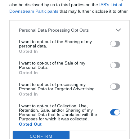
also be disclosed by us to third parties on the
IAB’s List of
Downstream Participants
that may further disclose it to other
third parties.
Personal Data Processing Opt Outs
I want to opt-out of the Sharing of my
Facebook
Twitter
personal data.
Opted In
Tags:
ΑΝΤΙΠΡΟΕΔΡΟΣ ΕΟΠΥΥ
,
ΓΕΡΑΣΙΜΟΣ
I want to opt-out of the Sale of my
ΒΟΥΔΟΥΡΗΣ
,
ΕΟΠΥΥ
,
ΚΥΡΙΑΚΟΣ ΣΟΥΛΙΩΤΗΣ
,
Personal Data.
Opted In
ΜΑΞΙΜΟΥ
,
ΠΑΡΑΙΤΗΣΗ
,
ΠΡΟΕΔΡΟΣ ΕΟΠΥΥ
,
ΡΕΠΟΡΤΑΖ ΥΓΕΙΑΣ
I want to opt-out of processing my
Personal Data for Targeted Advertising.
Opted In
I want to opt-out of Collection, Use,
Retention, Sale, and/or Sharing of my
Personal Data that Is Unrelated with the
ΚΑΤΗΓΟΡΙΕΣ
Purposes for which it was collected.
Opted Out
ΕΙΔΗΣΕΙΣ
ΥΓΕΙΑ
CONFIRM